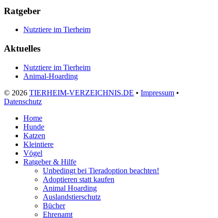
Ratgeber
Nutztiere im Tierheim
Aktuelles
Nutztiere im Tierheim
Animal-Hoarding
©
2026
TIERHEIM-VERZEICHNIS.DE
•
Impressum
•
Datenschutz
Home
Hunde
Katzen
Kleintiere
Vögel
Ratgeber & Hilfe
Unbedingt bei Tieradoption beachten!
Adoptieren statt kaufen
Animal Hoarding
Auslandstierschutz
Bücher
Ehrenamt