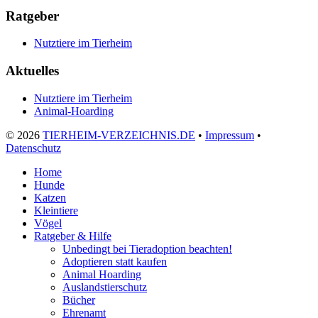
Ratgeber
Nutztiere im Tierheim
Aktuelles
Nutztiere im Tierheim
Animal-Hoarding
©
2026
TIERHEIM-VERZEICHNIS.DE
•
Impressum
•
Datenschutz
Home
Hunde
Katzen
Kleintiere
Vögel
Ratgeber & Hilfe
Unbedingt bei Tieradoption beachten!
Adoptieren statt kaufen
Animal Hoarding
Auslandstierschutz
Bücher
Ehrenamt