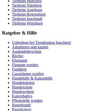
Tierheim München
Tierheim Nürnberg
Tierheim Augsburg
Tierheim Regensburg
Tierheim Ingolstadt
Tierheim Würzburg
Ratgeber & Hilfe
Unbedingt bei Tieradoption beachten!
Adoptieren statt kaufen
Auslandstierschutz
Bücher
Ehrenamt
Flugpate werden
Fundtiere
Gassigänger werden
Hundehilfe & Katzenhilfe
Hundetraining
Hundeschule
Hundewelpen
Katzenbabys
Pflegestelle werden
Rassehunde
Rassekatzen