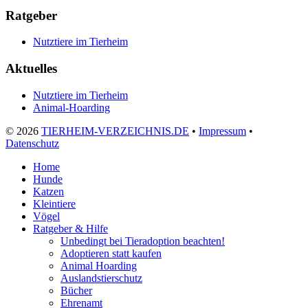
Ratgeber
Nutztiere im Tierheim
Aktuelles
Nutztiere im Tierheim
Animal-Hoarding
©
2026
TIERHEIM-VERZEICHNIS.DE
•
Impressum
•
Datenschutz
Home
Hunde
Katzen
Kleintiere
Vögel
Ratgeber & Hilfe
Unbedingt bei Tieradoption beachten!
Adoptieren statt kaufen
Animal Hoarding
Auslandstierschutz
Bücher
Ehrenamt