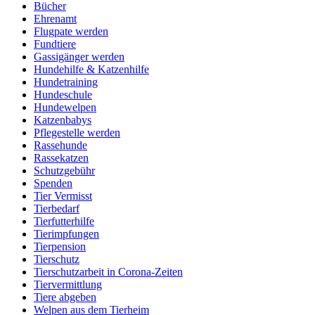
Bücher
Ehrenamt
Flugpate werden
Fundtiere
Gassigänger werden
Hundehilfe & Katzenhilfe
Hundetraining
Hundeschule
Hundewelpen
Katzenbabys
Pflegestelle werden
Rassehunde
Rassekatzen
Schutzgebühr
Spenden
Tier Vermisst
Tierbedarf
Tierfutterhilfe
Tierimpfungen
Tierpension
Tierschutz
Tierschutzarbeit in Corona-Zeiten
Tiervermittlung
Tiere abgeben
Welpen aus dem Tierheim