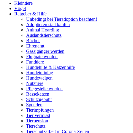
Kleintiere
Vögel
Ratgeber & Hilfe
Unbedingt bei Tieradoption beachten!
Adoptieren statt kaufen
Animal Hoarding
Auslandstierschutz
Bücher
Ehrenamt
Gassigänger werden
Flugpate werden
Fundtiere
Hundehilfe & Katzenhilfe
Hundetraining
Hundewelpen
Nutztiere
Pflegestelle werden
Rassekatzen
Schutzgebühr
Spenden
Tierimpfungen
Tier vermisst
Tierpension
Tierschutz
Tierschutzarbeit in Corona-Zeiten