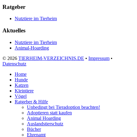
Ratgeber
Nutztiere im Tierheim
Aktuelles
Nutztiere im Tierheim
Animal-Hoarding
©
2026
TIERHEIM-VERZEICHNIS.DE
•
Impressum
•
Datenschutz
Home
Hunde
Katzen
Kleintiere
Vögel
Ratgeber & Hilfe
Unbedingt bei Tieradoption beachten!
Adoptieren statt kaufen
Animal Hoarding
Auslandstierschutz
Bücher
Ehrenamt