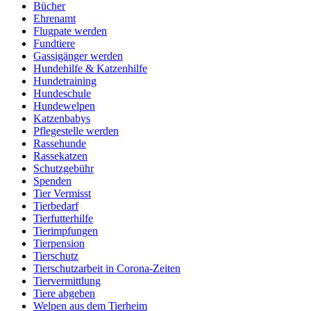
Bücher
Ehrenamt
Flugpate werden
Fundtiere
Gassigänger werden
Hundehilfe & Katzenhilfe
Hundetraining
Hundeschule
Hundewelpen
Katzenbabys
Pflegestelle werden
Rassehunde
Rassekatzen
Schutzgebühr
Spenden
Tier Vermisst
Tierbedarf
Tierfutterhilfe
Tierimpfungen
Tierpension
Tierschutz
Tierschutzarbeit in Corona-Zeiten
Tiervermittlung
Tiere abgeben
Welpen aus dem Tierheim