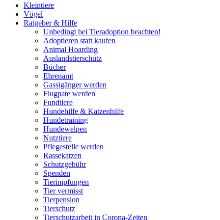
Kleintiere
Vögel
Ratgeber & Hilfe
Unbedingt bei Tieradoption beachten!
Adoptieren statt kaufen
Animal Hoarding
Auslandstierschutz
Bücher
Ehrenamt
Gassigänger werden
Flugpate werden
Fundtiere
Hundehilfe & Katzenhilfe
Hundetraining
Hundewelpen
Nutztiere
Pflegestelle werden
Rassekatzen
Schutzgebühr
Spenden
Tierimpfungen
Tier vermisst
Tierpension
Tierschutz
Tierschutzarbeit in Corona-Zeiten