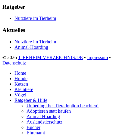
Ratgeber
Nutztiere im Tierheim
Aktuelles
Nutztiere im Tierheim
Animal-Hoarding
©
2026
TIERHEIM-VERZEICHNIS.DE
•
Impressum
•
Datenschutz
Home
Hunde
Katzen
Kleintiere
Vögel
Ratgeber & Hilfe
Unbedingt bei Tieradoption beachten!
Adoptieren statt kaufen
Animal Hoarding
Auslandstierschutz
Bücher
Ehrenamt