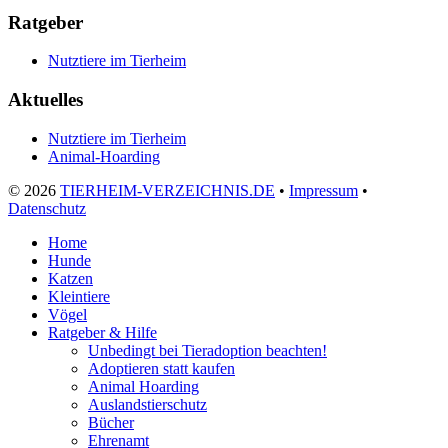
Ratgeber
Nutztiere im Tierheim
Aktuelles
Nutztiere im Tierheim
Animal-Hoarding
©
2026
TIERHEIM-VERZEICHNIS.DE
•
Impressum
•
Datenschutz
Home
Hunde
Katzen
Kleintiere
Vögel
Ratgeber & Hilfe
Unbedingt bei Tieradoption beachten!
Adoptieren statt kaufen
Animal Hoarding
Auslandstierschutz
Bücher
Ehrenamt