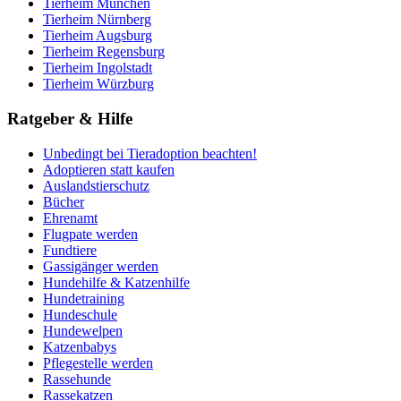
Tierheim München
Tierheim Nürnberg
Tierheim Augsburg
Tierheim Regensburg
Tierheim Ingolstadt
Tierheim Würzburg
Ratgeber & Hilfe
Unbedingt bei Tieradoption beachten!
Adoptieren statt kaufen
Auslandstierschutz
Bücher
Ehrenamt
Flugpate werden
Fundtiere
Gassigänger werden
Hundehilfe & Katzenhilfe
Hundetraining
Hundeschule
Hundewelpen
Katzenbabys
Pflegestelle werden
Rassehunde
Rassekatzen