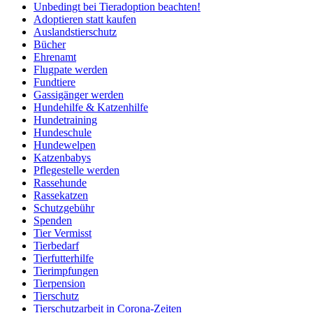
Unbedingt bei Tieradoption beachten!
Adoptieren statt kaufen
Auslandstierschutz
Bücher
Ehrenamt
Flugpate werden
Fundtiere
Gassigänger werden
Hundehilfe & Katzenhilfe
Hundetraining
Hundeschule
Hundewelpen
Katzenbabys
Pflegestelle werden
Rassehunde
Rassekatzen
Schutzgebühr
Spenden
Tier Vermisst
Tierbedarf
Tierfutterhilfe
Tierimpfungen
Tierpension
Tierschutz
Tierschutzarbeit in Corona-Zeiten