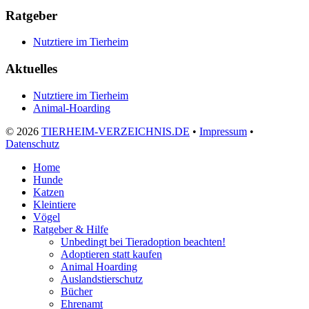
Ratgeber
Nutztiere im Tierheim
Aktuelles
Nutztiere im Tierheim
Animal-Hoarding
©
2026
TIERHEIM-VERZEICHNIS.DE
•
Impressum
•
Datenschutz
Home
Hunde
Katzen
Kleintiere
Vögel
Ratgeber & Hilfe
Unbedingt bei Tieradoption beachten!
Adoptieren statt kaufen
Animal Hoarding
Auslandstierschutz
Bücher
Ehrenamt