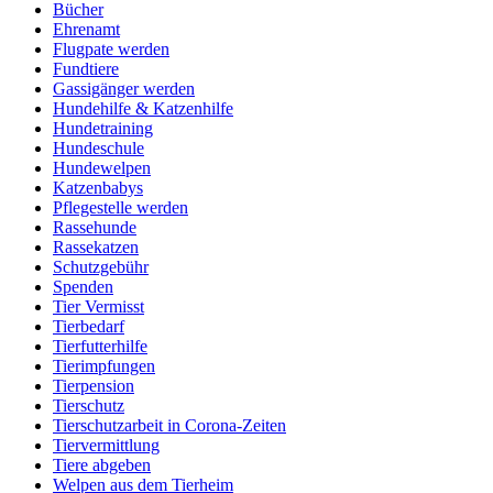
Bücher
Ehrenamt
Flugpate werden
Fundtiere
Gassigänger werden
Hundehilfe & Katzenhilfe
Hundetraining
Hundeschule
Hundewelpen
Katzenbabys
Pflegestelle werden
Rassehunde
Rassekatzen
Schutzgebühr
Spenden
Tier Vermisst
Tierbedarf
Tierfutterhilfe
Tierimpfungen
Tierpension
Tierschutz
Tierschutzarbeit in Corona-Zeiten
Tiervermittlung
Tiere abgeben
Welpen aus dem Tierheim