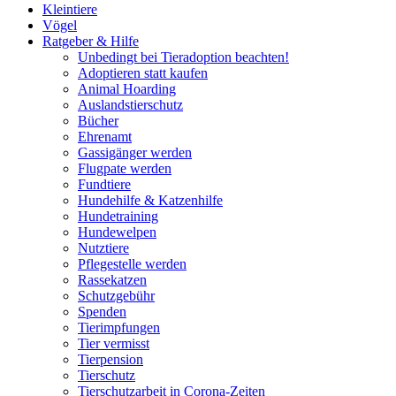
Kleintiere
Vögel
Ratgeber & Hilfe
Unbedingt bei Tieradoption beachten!
Adoptieren statt kaufen
Animal Hoarding
Auslandstierschutz
Bücher
Ehrenamt
Gassigänger werden
Flugpate werden
Fundtiere
Hundehilfe & Katzenhilfe
Hundetraining
Hundewelpen
Nutztiere
Pflegestelle werden
Rassekatzen
Schutzgebühr
Spenden
Tierimpfungen
Tier vermisst
Tierpension
Tierschutz
Tierschutzarbeit in Corona-Zeiten