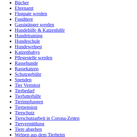
Bücher
Ehrenamt
Flugpate werden
Fundtiere
Gassigänger werden
Hundehilfe & Katzenhilfe
Hundetraining
Hundeschule
Hundewelpen
Katzenbabys
Pflegestelle werden
Rassehunde
Rassekatzen
Schutzgebühr
Spenden
Tier Vermisst
Tierbedarf
Tierfutterhilfe
Tierimpfungen
Tierpension
Tierschutz
Tierschutzarbeit in Corona-Zeiten
Tiervermittlung
Tiere abgeben
Welpen aus dem Tierheim