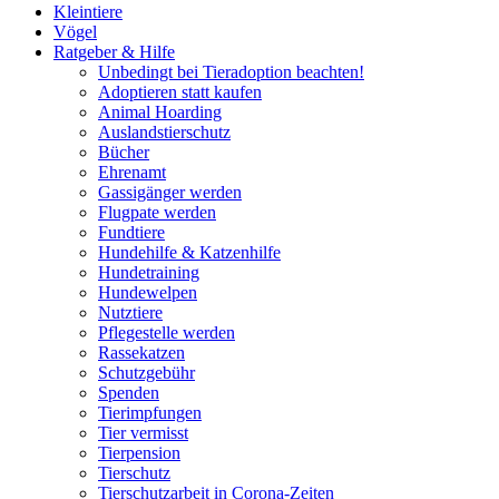
Kleintiere
Vögel
Ratgeber & Hilfe
Unbedingt bei Tieradoption beachten!
Adoptieren statt kaufen
Animal Hoarding
Auslandstierschutz
Bücher
Ehrenamt
Gassigänger werden
Flugpate werden
Fundtiere
Hundehilfe & Katzenhilfe
Hundetraining
Hundewelpen
Nutztiere
Pflegestelle werden
Rassekatzen
Schutzgebühr
Spenden
Tierimpfungen
Tier vermisst
Tierpension
Tierschutz
Tierschutzarbeit in Corona-Zeiten