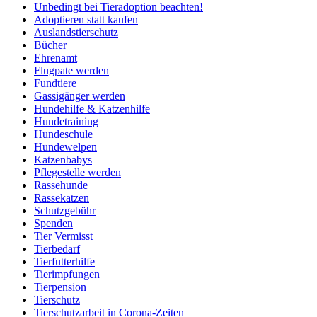
Unbedingt bei Tieradoption beachten!
Adoptieren statt kaufen
Auslandstierschutz
Bücher
Ehrenamt
Flugpate werden
Fundtiere
Gassigänger werden
Hundehilfe & Katzenhilfe
Hundetraining
Hundeschule
Hundewelpen
Katzenbabys
Pflegestelle werden
Rassehunde
Rassekatzen
Schutzgebühr
Spenden
Tier Vermisst
Tierbedarf
Tierfutterhilfe
Tierimpfungen
Tierpension
Tierschutz
Tierschutzarbeit in Corona-Zeiten