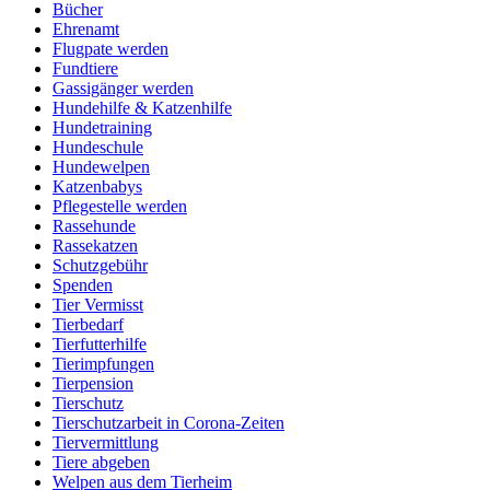
Bücher
Ehrenamt
Flugpate werden
Fundtiere
Gassigänger werden
Hundehilfe & Katzenhilfe
Hundetraining
Hundeschule
Hundewelpen
Katzenbabys
Pflegestelle werden
Rassehunde
Rassekatzen
Schutzgebühr
Spenden
Tier Vermisst
Tierbedarf
Tierfutterhilfe
Tierimpfungen
Tierpension
Tierschutz
Tierschutzarbeit in Corona-Zeiten
Tiervermittlung
Tiere abgeben
Welpen aus dem Tierheim