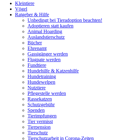
Kleintiere
Vögel
Ratgeber & Hilfe
Unbedingt bei Tieradoption beachten!
Adoptieren statt kaufen
Animal Hoarding
Auslandstierschutz
Bücher
Ehrenamt
Gassigänger werden
Flugpate werden
Fundtiere
Hundehilfe & Katzenhilfe
Hundetraining
Hundewelpen
Nutztiere
Pflegestelle werden
Rassekatzen
Schutzgebühr
Spenden
Tierimpfungen
Tier vermisst
Tierpension
Tierschutz
Tierschutzarbeit in Corona-Zeiten