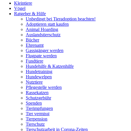
Kleintiere
Vögel
Ratgeber & Hilfe
Unbedingt bei Tieradoption beachten!
Adoptieren statt kaufen
Animal Hoarding
Auslandstierschutz
Bücher
Ehrenamt
Gassigänger werden
Flugpate werden
Fundtiere
Hundehilfe & Katzenhilfe
Hundetraining
Hundewelpen
Nutztiere
Pflegestelle werden
Rassekatzen
Schutzgebühr
Spenden
Tierimpfungen
Tier vermisst
Tierpension
Tierschutz
Tierschutzarbeit in Corona-Zeiten