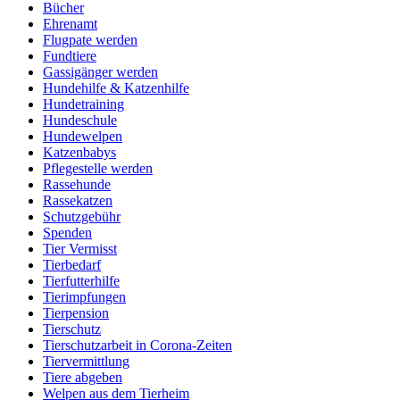
Bücher
Ehrenamt
Flugpate werden
Fundtiere
Gassigänger werden
Hundehilfe & Katzenhilfe
Hundetraining
Hundeschule
Hundewelpen
Katzenbabys
Pflegestelle werden
Rassehunde
Rassekatzen
Schutzgebühr
Spenden
Tier Vermisst
Tierbedarf
Tierfutterhilfe
Tierimpfungen
Tierpension
Tierschutz
Tierschutzarbeit in Corona-Zeiten
Tiervermittlung
Tiere abgeben
Welpen aus dem Tierheim