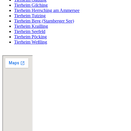
Tierheim Gilching
Tierheim Herrsching am Ammersee
Tierheim Tutzing
Tierheim Berg (Starnberger See)
Tierheim Krailling
Tierheim Seefeld
Tierheim Pöcking
Tierheim Weßling