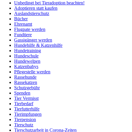
Unbedingt bei Tieradoption beachten!
Adoptieren statt kaufen
Auslandstierschutz
Bücher
Ehrenamt
Flugpate werden
Fundtiere
Gassigänger werden
Hundehilfe & Katzenhilfe
Hundetraining
Hundeschule
Hundewelpen
Katzenbabys
Pflegestelle werden
Rassehunde
Rassekatzen
Schutzgebühr
Spenden
Tier Vermisst
Tierbedarf
Tierfutterhilfe
Tierimpfungen
Tierpension
Tierschutz
Tierschutzarbeit in Corona-Zeiten