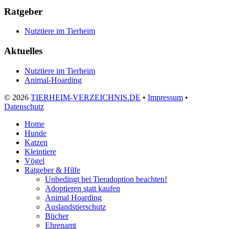
Ratgeber
Nutztiere im Tierheim
Aktuelles
Nutztiere im Tierheim
Animal-Hoarding
©
2026
TIERHEIM-VERZEICHNIS.DE
•
Impressum
•
Datenschutz
Home
Hunde
Katzen
Kleintiere
Vögel
Ratgeber & Hilfe
Unbedingt bei Tieradoption beachten!
Adoptieren statt kaufen
Animal Hoarding
Auslandstierschutz
Bücher
Ehrenamt