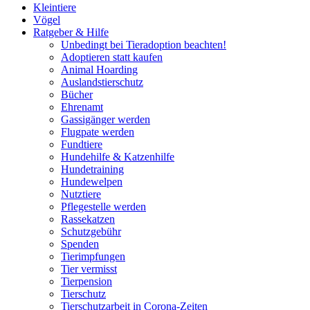
Kleintiere
Vögel
Ratgeber & Hilfe
Unbedingt bei Tieradoption beachten!
Adoptieren statt kaufen
Animal Hoarding
Auslandstierschutz
Bücher
Ehrenamt
Gassigänger werden
Flugpate werden
Fundtiere
Hundehilfe & Katzenhilfe
Hundetraining
Hundewelpen
Nutztiere
Pflegestelle werden
Rassekatzen
Schutzgebühr
Spenden
Tierimpfungen
Tier vermisst
Tierpension
Tierschutz
Tierschutzarbeit in Corona-Zeiten