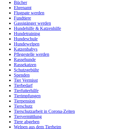
Bücher
Ehrenamt
Flugpate werden
Fundtiere
Gassigänger werden
Hundehilfe & Katzenhilfe
Hundetraining
Hundeschule
Hundewelpen
Katzenbabys
Pflegestelle werden
Rassehunde
Rassekatzen
Schutzgebühr
Spenden
Tier Vermisst
Tierbedarf
Tierfutterhilfe
Tierimpfungen
Tierpension
Tierschutz
Tierschutzarbeit in Corona-Zeiten
Tiervermittlung
Tiere abgeben
Welpen aus dem Tierheim