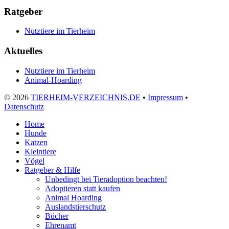
Ratgeber
Nutztiere im Tierheim
Aktuelles
Nutztiere im Tierheim
Animal-Hoarding
©
2026
TIERHEIM-VERZEICHNIS.DE
•
Impressum
•
Datenschutz
Home
Hunde
Katzen
Kleintiere
Vögel
Ratgeber & Hilfe
Unbedingt bei Tieradoption beachten!
Adoptieren statt kaufen
Animal Hoarding
Auslandstierschutz
Bücher
Ehrenamt