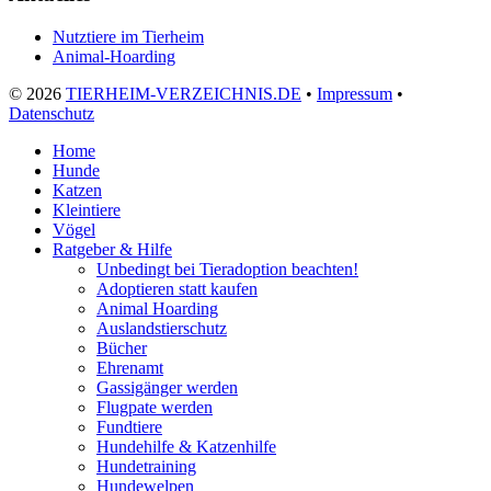
Nutztiere im Tierheim
Animal-Hoarding
©
2026
TIERHEIM-VERZEICHNIS.DE
•
Impressum
•
Datenschutz
Home
Hunde
Katzen
Kleintiere
Vögel
Ratgeber & Hilfe
Unbedingt bei Tieradoption beachten!
Adoptieren statt kaufen
Animal Hoarding
Auslandstierschutz
Bücher
Ehrenamt
Gassigänger werden
Flugpate werden
Fundtiere
Hundehilfe & Katzenhilfe
Hundetraining
Hundewelpen