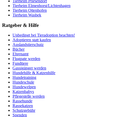
Tierheim Priesendorf
Tierheim Elmenhorst/Lichtenhagen
Tierheim Ottenhofen
Tierheim Wasbek
Ratgeber & Hilfe
Unbedingt bei Tieradoption beachten!
Adoptieren statt kaufen
Auslandstierschutz
Bücher
Ehrenamt
Flugpate werden
Fundtiere
Gassigänger werden
Hundehilfe & Katzenhilfe
Hundetraining
Hundeschule
Hundewelpen
Katzenbabys
Pflegestelle werden
Rassehunde
Rassekatzen
Schutzgebühr
Spenden