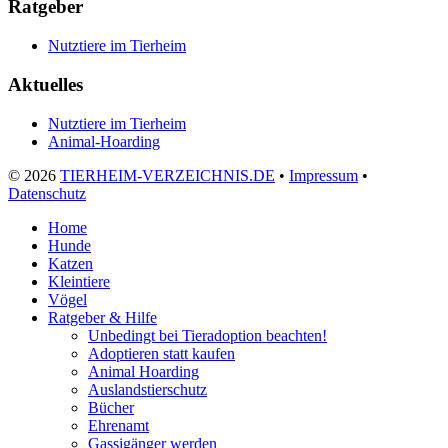
Ratgeber
Nutztiere im Tierheim
Aktuelles
Nutztiere im Tierheim
Animal-Hoarding
©
2026
TIERHEIM-VERZEICHNIS.DE
•
Impressum
•
Datenschutz
Home
Hunde
Katzen
Kleintiere
Vögel
Ratgeber & Hilfe
Unbedingt bei Tieradoption beachten!
Adoptieren statt kaufen
Animal Hoarding
Auslandstierschutz
Bücher
Ehrenamt
Gassigänger werden