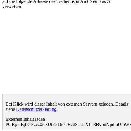
auf die folgende Adresse des Tierheims in Amt Neuhaus zu
verweisen.
Bei Klick wird dieser Inhalt von externen Servern geladen. Details
siehe
Datenschutzerklärung
.
Externen Inhalt laden
PGRpdiBjbGFzcz0ic3UtZ21hcCBzdS11LXJlc3BvbnNpdmUt