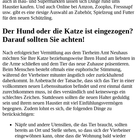
auch in Bau- und Supermärkten lassen sich Dinge rund ums
Haustier kaufen. Und auch Online bei Amzon, Zooplus, Fressnapf
usw. gibt es eine riesige Auswahl an Zubehör, Spielzeug und Futter
für den neuen Schützling.
Der Hund oder die Katze ist eingezogen?
Darauf sollten Sie achten!
Nach erfolgreicher Vermittlung aus dem Tierheim Amt Neuhaus
möchten Sie Ihre Katze beziehungsweise Ihren Hund am liebsten in
die Arme schließen und dem Tier das neue Zuhause präsentieren.
Beim Menschen besteht oftmals eine euphorische Stimmung,
während der Vierbeiner mitunter ängstlich oder zurückhaltend
daherkommt. In Anbetracht der Tatsache, dass sich das Tier in einer
vollkommen neuen Lebenssituation befindet und erst einmal damit
zurechtkommen muss, ist dies verständlich und keineswegs ein
schlechtes Zeichen. Stattdessen sollten die neuen Halter geduldig
sein und ihrem neuen Haustier mit viel Einfühlungsvermögen
begegnen. Zudem lohnt es sich, die folgenden Dinge zu
berücksichtigen:
Näpfe und andere Utensilien, die das Tier braucht, sollten
bereits an Ort und Stelle stehen, so dass sich der Vierbeiner
eingewöhnen kann, ohne dass die Wohnung bald wieder