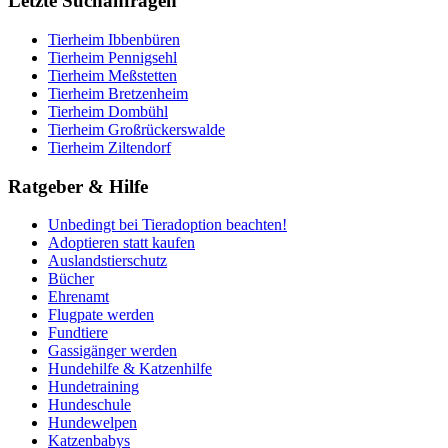
Letzte Suchanfragen
Tierheim Ibbenbüren
Tierheim Pennigsehl
Tierheim Meßstetten
Tierheim Bretzenheim
Tierheim Dombühl
Tierheim Großrückerswalde
Tierheim Ziltendorf
Ratgeber & Hilfe
Unbedingt bei Tieradoption beachten!
Adoptieren statt kaufen
Auslandstierschutz
Bücher
Ehrenamt
Flugpate werden
Fundtiere
Gassigänger werden
Hundehilfe & Katzenhilfe
Hundetraining
Hundeschule
Hundewelpen
Katzenbabys