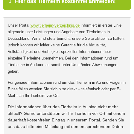
Hier das Tierheim kostenfrei anmelden!
Mit Absenden der Daten akzeptiere ich die
Name
*
Unser Portal
www.tierheim-verzeichnis.de
informiert in erster Linie
AGB`s
.
allgemein über Leistungen und Angebote von Tierheimen in
Deutschland. Wir sind stets bemüht, unsere Seite aktuell zu halten,
jedoch können wir leider keine Garantie für die Aktualität,
ABSENDEN
Vollständigkeit und Richtigkeit spezieller Informationen über
E-Mail
*
einzelne Tierheime übernehmen. Bei den Informationen rund um
Tierheime in Au kann es somit unter Umständen Abweichungen
geben.
Für genaue Informationen rund um das Tierheim in Au und Fragen in
Einzelfällen wenden Sie sich bitte direkt – telefonisch oder per E-
Name des Tierheims
*
Mail – an Ihr Tierheim vor Ort.
Die Informationen über das Tierheim in Au sind nicht mehr
aktuell? Gerne unterstützen wir Ihr Tierheim vor Ort mit einem
dauerhaft kostenfreien Eintrag in unserem Portal. Senden Sie
Adresse
*
uns dazu bitte eine Mitteilung mit den entsprechenden Daten.