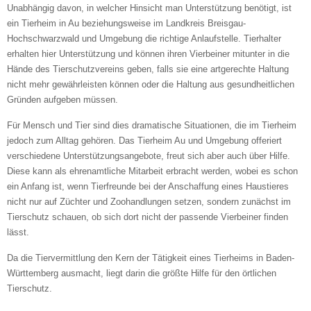
Unabhängig davon, in welcher Hinsicht man Unterstützung benötigt, ist
ein Tierheim in Au beziehungsweise im Landkreis Breisgau-
Hochschwarzwald und Umgebung die richtige Anlaufstelle. Tierhalter
erhalten hier Unterstützung und können ihren Vierbeiner mitunter in die
Hände des Tierschutzvereins geben, falls sie eine artgerechte Haltung
nicht mehr gewährleisten können oder die Haltung aus gesundheitlichen
Gründen aufgeben müssen.
Informationen über das Tier
Für Mensch und Tier sind dies dramatische Situationen, die im Tierheim
jedoch zum Alltag gehören. Das Tierheim Au und Umgebung offeriert
verschiedene Unterstützungsangebote, freut sich aber auch über Hilfe.
Art des Tiers
*
Diese kann als ehrenamtliche Mitarbeit erbracht werden, wobei es schon
ein Anfang ist, wenn Tierfreunde bei der Anschaffung eines Haustieres
nicht nur auf Züchter und Zoohandlungen setzen, sondern zunächst im
Tierschutz schauen, ob sich dort nicht der passende Vierbeiner finden
Name des Tiers
lässt.
Da die Tiervermittlung den Kern der Tätigkeit eines Tierheims in Baden-
Württemberg ausmacht, liegt darin die größte Hilfe für den örtlichen
Tierschutz.
Geschlecht
*