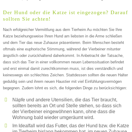
Der Hund oder die Katze ist eingezogen? Darauf
ABSENDEN
sollten Sie achten!
Nach erfolgreicher Vermittlung aus dem Tierheim Au möchten Sie Ihre
Katze beziehungsweise Ihren Hund am liebsten in die Arme schließen
und dem Tier das neue Zuhause präsentieren. Beim Menschen besteht
oftmals eine euphorische Stimmung, während der Vierbeiner mitunter
ängstlich oder zurückhaltend daherkommt. In Anbetracht der Tatsache,
dass sich das Tier in einer vollkommen neuen Lebenssituation befindet
und erst einmal damit zurechtkommen muss, ist dies verständlich und
keineswegs ein schlechtes Zeichen. Stattdessen sollten die neuen Halter
geduldig sein und ihrem neuen Haustier mit viel Einfühlungsvermögen
begegnen. Zudem lohnt es sich, die folgenden Dinge zu berücksichtigen:
Näpfe und andere Utensilien, die das Tier braucht,
sollten bereits an Ort und Stelle stehen, so dass sich
der Vierbeiner eingewöhnen kann, ohne dass die
Wohnung bald wieder umgeräumt wird.
Im Idealfall wird das Futter, das der Hund bzw. die Katze
im Tierheim bislang bekommen hat, im neuen Zuhause