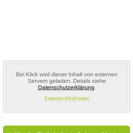
Ort des Verschwindens
Bei Klick wird dieser Inhalt von externen
Servern geladen. Details siehe
Kontaktdaten des Besitzers
Datenschutzerklärung
.
Externen Inhalt laden
E-Mail-Adresse
*
Telefonnummer