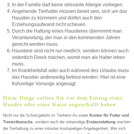
In der Familie darf keine relevante Allergie vorliegen.
Angehende Tierhalter müssen bereit sein, sich um das
Mittwoch
Haustier zu kümmern und dürfen auch den
Erziehungsaufwand nicht scheuen.
Durch die Haltung eines Haustieres übernimmt man
Verantwortung, der man in den kommenden Jahren
—
gerecht werden muss.
Haustiere sind nicht nur niedlich, sondern können auch
ÖFFNUNGSZEITEN HINZUFÜGEN
ordentlich Dreck machen, womit man als Halter leben
muss.
Donnerstag
Im Krankheitsfall oder auch während des Urlaubs muss
das Haustier anderweitig betreut werden. Hier ist eine
frühzeitige Vorsorge angesagt.
—
Diese Dinge sollten Sie vor dem Einzug eines
Hundes oder einer Katze angeschafft haben
ÖFFNUNGSZEITEN HINZUFÜGEN
Nicht nur die Schutzgebühr im Tierheim Au sowie
Kosten für Futter und
Tierarztbesuche
, sondern auch die notwendige
Erstausstattung
machen
Freitag
die Tierhaltung zu einer mitunter kostspieligen Angelegenheit. Wer sich