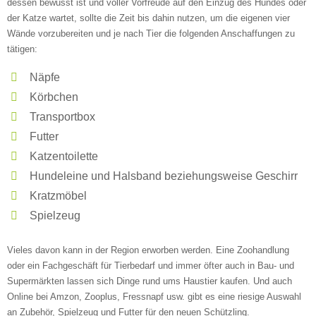
dessen bewusst ist und voller Vorfreude auf den Einzug des Hundes oder
der Katze wartet, sollte die Zeit bis dahin nutzen, um die eigenen vier
—
Wände vorzubereiten und je nach Tier die folgenden Anschaffungen zu
tätigen:
ÖFFNUNGSZEITEN HINZUFÜGEN
Näpfe
Körbchen
Samstag
Transportbox
Futter
Katzentoilette
—
Hundeleine und Halsband beziehungsweise Geschirr
ÖFFNUNGSZEITEN HINZUFÜGEN
Kratzmöbel
Spielzeug
Sonntag
Vieles davon kann in der Region erworben werden. Eine Zoohandlung
oder ein Fachgeschäft für Tierbedarf und immer öfter auch in Bau- und
Supermärkten lassen sich Dinge rund ums Haustier kaufen. Und auch
Mit Absenden der Daten akzeptiere ich die
Online bei Amzon, Zooplus, Fressnapf usw. gibt es eine riesige Auswahl
AGB`s
.
an Zubehör, Spielzeug und Futter für den neuen Schützling.