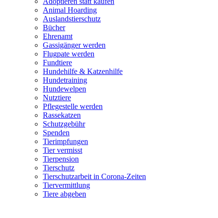
Adoptieren statt kaufen
Animal Hoarding
Auslandstierschutz
Bücher
Ehrenamt
Gassigänger werden
Flugpate werden
Fundtiere
Hundehilfe & Katzenhilfe
Hundetraining
Hundewelpen
Nutztiere
Pflegestelle werden
Rassekatzen
Schutzgebühr
Spenden
Tierimpfungen
Tier vermisst
Tierpension
Tierschutz
Tierschutzarbeit in Corona-Zeiten
Tiervermittlung
Tiere abgeben