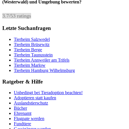
(Westerwald) und Umgebung bewerten?
3.7
/
5
3
ratings
Letzte Suchanfragen
Tierheim Salzwedel
Tierheim Brüsewitz
Tierheim Berge
Tierheim Taunusstein
Tierheim Annweiler am Trifels
Tierheim Marlow
Tierheim Hamburg Wilhelmsburg
Ratgeber & Hilfe
Unbedingt bei Tieradoption beachten!
Adoptieren statt kaufen
Auslandstierschutz
Bücher
Ehrenamt
Flugpate werden
Fundtiere
Gassigänger werden