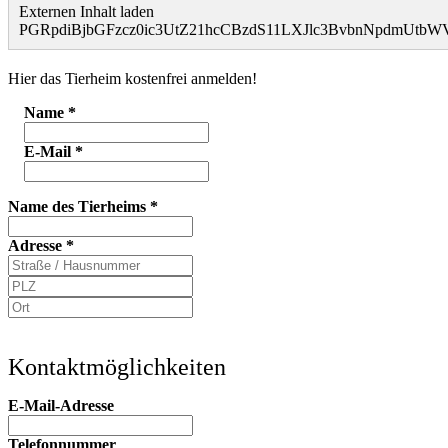
Externen Inhalt laden
PGRpdiBjbGFzcz0ic3UtZ21hcCBzdS11LXJlc3BvbnNpdmUt
Hier das Tierheim kostenfrei anmelden!
Name
*
E-Mail
*
Name des Tierheims
*
Adresse
*
Kontaktmöglichkeiten
E-Mail-Adresse
Telefonnummer