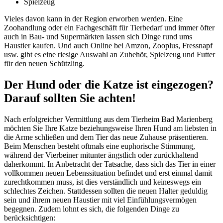
Spielzeug
Vieles davon kann in der Region erworben werden. Eine
Zoohandlung oder ein Fachgeschäft für Tierbedarf und immer öfter
auch in Bau- und Supermärkten lassen sich Dinge rund ums
Haustier kaufen. Und auch Online bei Amzon, Zooplus, Fressnapf
usw. gibt es eine riesige Auswahl an Zubehör, Spielzeug und Futter
für den neuen Schützling.
Der Hund oder die Katze ist eingezogen?
Darauf sollten Sie achten!
Nach erfolgreicher Vermittlung aus dem Tierheim Bad Marienberg
möchten Sie Ihre Katze beziehungsweise Ihren Hund am liebsten in
die Arme schließen und dem Tier das neue Zuhause präsentieren.
Beim Menschen besteht oftmals eine euphorische Stimmung,
während der Vierbeiner mitunter ängstlich oder zurückhaltend
daherkommt. In Anbetracht der Tatsache, dass sich das Tier in einer
vollkommen neuen Lebenssituation befindet und erst einmal damit
zurechtkommen muss, ist dies verständlich und keineswegs ein
schlechtes Zeichen. Stattdessen sollten die neuen Halter geduldig
sein und ihrem neuen Haustier mit viel Einfühlungsvermögen
begegnen. Zudem lohnt es sich, die folgenden Dinge zu
berücksichtigen: