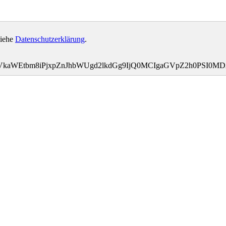
siehe
Datenschutzerklärung
.
tbWVkaWEtbm8iPjxpZnJhbWUgd2lkdGg9IjQ0MCIgaGVpZ2h0PS