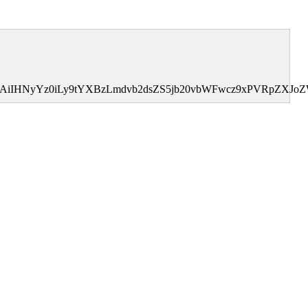
I0MDAiIHNyYz0iLy9tYXBzLmdvb2dsZS5jb20vbWFwcz9xPVRp