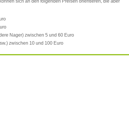
können sich an den folgenden Preisen orientieren, die aber
uro
uro
ndere Nager) zwischen 5 und 60 Euro
usw.) zwischen 10 und 100 Euro
Tierheim