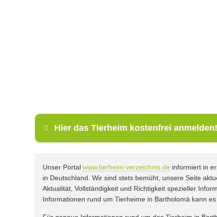
Bild des Tiers
Keine Datei aus
BILD HOCHLADEN
Vermisst seit
Ort des Verschwindens
Hier das Tierheim kostenfrei anmelden
Unser Portal
www.tierheim-verzeichnis.de
informiert in 
Name
*
in Deutschland. Wir sind stets bemüht, unsere Seite aktue
Aktualität, Vollständigkeit und Richtigkeit spezieller In
Informationen rund um Tierheime in Bartholomä kann e
Kontaktdaten des Besitzers