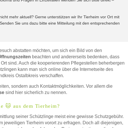
lomä und Fragen in Einzelfällen wenden Sie sich bitte direkt –
icht mehr aktuell? Gerne unterstützen wir Ihr Tierheim vor Ort mit
 Senden Sie uns dazu bitte eine Mitteilung mit den entsprechenden
esuch abstatten möchten, um sich ein Bild von den
Öffnungszeiten
beachten und andererseits bedenken, dass
or Ort sind. Auch die kooperierenden Pflegestellen beherbergen
die
AGB`s
.
tzlingen kann man sich online über die Internetseite des
dkreis Ostalbkreis verschaffen.
ABSENDEN
eiten, sondern auch Kontaktmöglichkeiten. Vor allem die
se
sind hier sicherlich zu nennen.
ze 🐱 aus dem Tierheim?
ttlung seiner Schützlinge meist eine gewisse Schutzgebühr.
m jeweiligen Tierheim vorort zu erfragen. Doch all diejenigen,