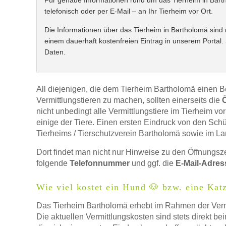
Für genaue Informationen rund um das Tierheim in Bartho
E-Mail
*
telefonisch oder per E-Mail – an Ihr Tierheim vor Ort.
E-Mail-Adresse
*
Die Informationen über das Tierheim in Bartholomä sind n
einem dauerhaft kostenfreien Eintrag in unserem Portal.
Daten.
Name des Tierheims
*
Telefonnummer
All diejenigen, die dem Tierheim Bartholomä einen B
Vermittlungstieren zu machen, sollten einerseits die
nicht unbedingt alle Vermittlungstiere im Tierheim v
Adresse
*
Mit Absenden der Daten akzeptiere ich 
einige der Tiere. Einen ersten Eindruck von den Schü
Tierheims / Tierschutzverein Bartholomä sowie im Lan
Dort findet man nicht nur Hinweise zu den Öffnungsz
folgende
Telefonnummer
und ggf. die
E-Mail-Adres
Wie viel kostet ein Hund 🐶 bzw. eine Kat
Das Tierheim Bartholomä erhebt im Rahmen der Vermi
Die aktuellen Vermittlungskosten sind stets direkt bei
Kontaktmöglichkeiten