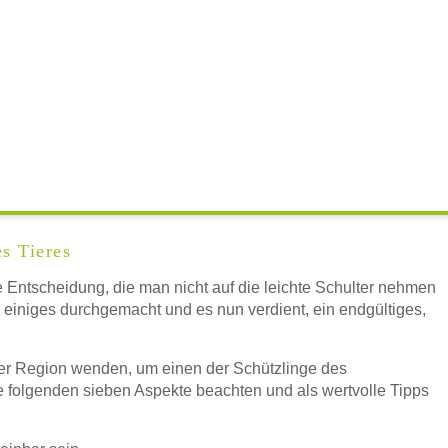
s Tieres
sgewählt
e Entscheidung, die man nicht auf die leichte Schulter nehmen
s einiges durchgemacht und es nun verdient, ein endgültiges,
der Region wenden, um einen der Schützlinge des
—
ÖFFNUNGSZEITEN
e folgenden sieben Aspekte beachten und als wertvolle Tipps
HINZUFÜGEN