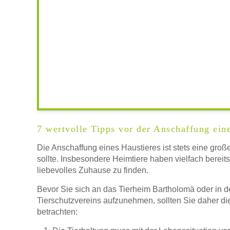
Beschreibung des Tierheims
Logo
7 wertvolle Tipps vor der Anschaffung eine
Keine Datei au
LOGO HOCHLADEN
Die Anschaffung eines Haustieres ist stets eine groß
sollte. Insbesondere Heimtiere haben vielfach bereit
liebevolles Zuhause zu finden.
Bevor Sie sich an das Tierheim Bartholomä oder in 
Montag
Tierschutzvereins aufzunehmen, sollten Sie daher di
betrachten: