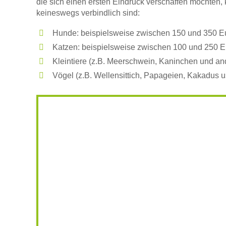
die sich einen ersten Eindruck verschaffen möchten, 
keineswegs verbindlich sind:
E-Mail-Adresse
Hunde: beispielsweise zwischen 150 und 350 E
Katzen: beispielsweise zwischen 100 und 250 E
Kleintiere (z.B. Meerschwein, Kaninchen und a
Telefonnummer
Vögel (z.B. Wellensittich, Papageien, Kakadus 
Weitere Informationen zum 
Trägerverein