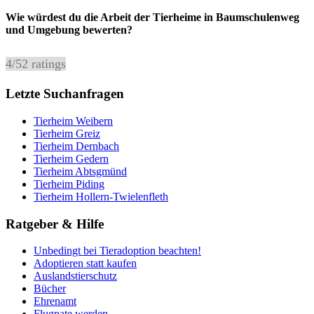
Wie würdest du die Arbeit der Tierheime in Baumschulenweg
und Umgebung bewerten?
4
/
5
2
ratings
Letzte Suchanfragen
Tierheim Weibern
Tierheim Greiz
Tierheim Dernbach
Tierheim Gedern
Tierheim Abtsgmünd
Tierheim Piding
Tierheim Hollern-Twielenfleth
Ratgeber & Hilfe
Unbedingt bei Tieradoption beachten!
Adoptieren statt kaufen
Auslandstierschutz
Bücher
Ehrenamt
Flugpate werden