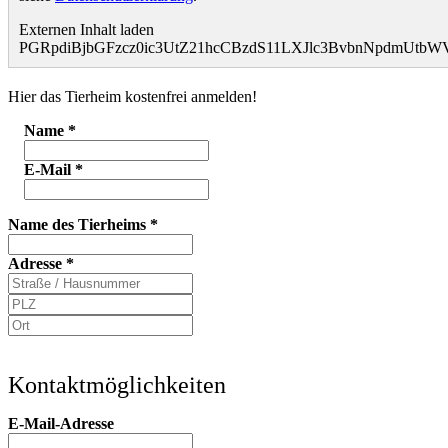
Externen Inhalt laden
PGRpdiBjbGFzcz0ic3UtZ21hcCBzdS11LXJlc3BvbnNpdmU
Hier das Tierheim kostenfrei anmelden!
Name
*
E-Mail
*
Name des Tierheims
*
Adresse
*
Kontaktmöglichkeiten
E-Mail-Adresse