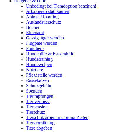
Ratgeber & Hilfe
Unbedingt bei Tieradoption beachten!
Adoptieren statt kaufen
Animal Hoarding
Auslandstierschutz
Bücher
Ehrenamt
Gassigänger werden
Flugpate werden
Fundtiere
Hundehilfe & Katzenhilfe
Hundetraining
Hundewelpen
Nutztiere
Pflegestelle werden
Rassekatzen
Schutzgebühr
Spenden
Tierimpfungen
Tier vermisst
Tierpension
Tierschutz
Tierschutzarbeit in Corona-Zeiten
Tiervermittlung
Tiere abgeben