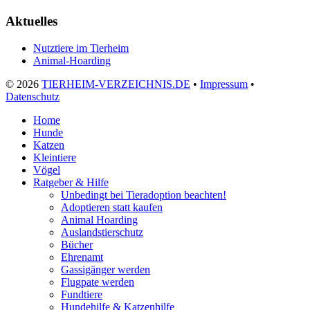
Aktuelles
Nutztiere im Tierheim
Animal-Hoarding
©
2026
TIERHEIM-VERZEICHNIS.DE
•
Impressum
•
Datenschutz
Home
Hunde
Katzen
Kleintiere
Vögel
Ratgeber & Hilfe
Unbedingt bei Tieradoption beachten!
Adoptieren statt kaufen
Animal Hoarding
Auslandstierschutz
Bücher
Ehrenamt
Gassigänger werden
Flugpate werden
Fundtiere
Hundehilfe & Katzenhilfe