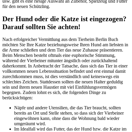
usw. gibt es eine riesige Auswahl an Zubehör, Spielzeug und Futter
für den neuen Schützling.
Der Hund oder die Katze ist eingezogen?
Darauf sollten Sie achten!
Nach erfolgreicher Vermittlung aus dem Tierheim Berlin Buch
möchten Sie Ihre Katze beziehungsweise Ihren Hund am liebsten in
die Arme schließen und dem Tier das neue Zuhause präsentieren.
Beim Menschen besteht oftmals eine euphorische Stimmung,
während der Vierbeiner mitunter ängstlich oder zurückhaltend
daherkommt. In Anbetracht der Tatsache, dass sich das Tier in einer
vollkommen neuen Lebenssituation befindet und erst einmal damit
zurechtkommen muss, ist dies verständlich und keineswegs ein
schlechtes Zeichen. Stattdessen sollten die neuen Halter geduldig
sein und ihrem neuen Haustier mit viel Einfühlungsvermögen
begegnen. Zudem lohnt es sich, die folgenden Dinge zu
berücksichtigen:
Näpfe und andere Utensilien, die das Tier braucht, sollten
bereits an Ort und Stelle stehen, so dass sich der Vierbeiner
eingewöhnen kann, ohne dass die Wohnung bald wieder
umgeräumt wird.
Im Idealfall wird das Futter, das der Hund bzw. die Katze im