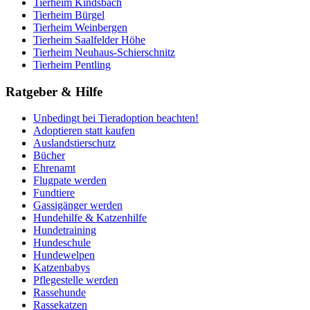
Tierheim Kindsbach
Tierheim Bürgel
Tierheim Weinbergen
Tierheim Saalfelder Höhe
Tierheim Neuhaus-Schierschnitz
Tierheim Pentling
Ratgeber & Hilfe
Unbedingt bei Tieradoption beachten!
Adoptieren statt kaufen
Auslandstierschutz
Bücher
Ehrenamt
Flugpate werden
Fundtiere
Gassigänger werden
Hundehilfe & Katzenhilfe
Hundetraining
Hundeschule
Hundewelpen
Katzenbabys
Pflegestelle werden
Rassehunde
Rassekatzen