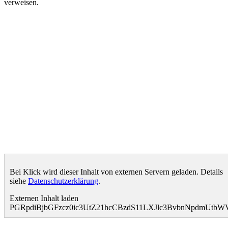
verweisen.
Bei Klick wird dieser Inhalt von externen Servern geladen. Details
siehe
Datenschutzerklärung
.
Externen Inhalt laden
PGRpdiBjbGFzcz0ic3UtZ21hcCBzdS11LXJlc3BvbnNpdmUt