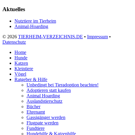
Aktuelles
Nutztiere im Tierheim
Animal-Hoarding
©
2026
TIERHEIM-VERZEICHNIS.DE
•
Impressum
•
Datenschutz
Home
Hunde
Katzen
Kleintiere
Vögel
Ratgeber & Hilfe
Unbedingt bei Tieradoption beachten!
Adoptieren statt kaufen
Animal Hoarding
Auslandstierschutz
Bücher
Ehrenamt
Gassigänger werden
Flugpate werden
Fundtiere
Hundehilfe & Katzenhilfe