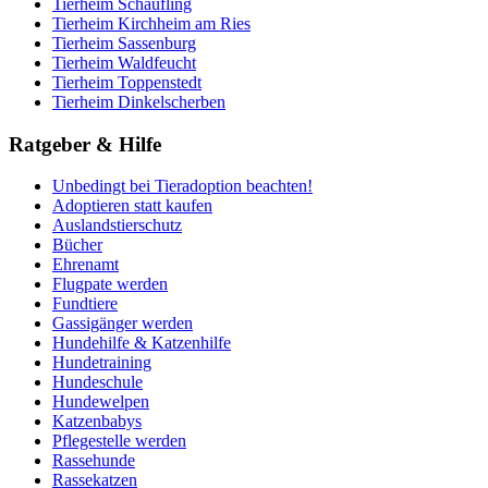
Tierheim Schaufling
Tierheim Kirchheim am Ries
Tierheim Sassenburg
Tierheim Waldfeucht
Tierheim Toppenstedt
Tierheim Dinkelscherben
Ratgeber & Hilfe
Unbedingt bei Tieradoption beachten!
Adoptieren statt kaufen
Auslandstierschutz
Bücher
Ehrenamt
Flugpate werden
Fundtiere
Gassigänger werden
Hundehilfe & Katzenhilfe
Hundetraining
Hundeschule
Hundewelpen
Katzenbabys
Pflegestelle werden
Rassehunde
Rassekatzen