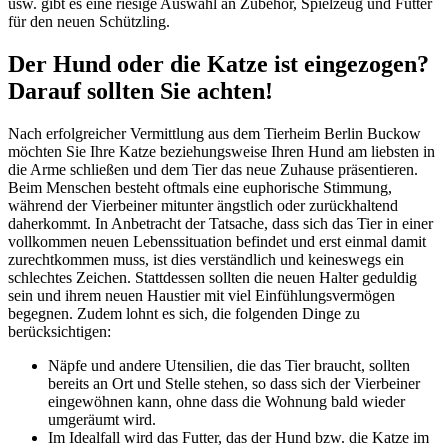
usw. gibt es eine riesige Auswahl an Zubehör, Spielzeug und Futter
für den neuen Schützling.
Der Hund oder die Katze ist eingezogen?
Darauf sollten Sie achten!
Nach erfolgreicher Vermittlung aus dem Tierheim Berlin Buckow
möchten Sie Ihre Katze beziehungsweise Ihren Hund am liebsten in
die Arme schließen und dem Tier das neue Zuhause präsentieren.
Beim Menschen besteht oftmals eine euphorische Stimmung,
während der Vierbeiner mitunter ängstlich oder zurückhaltend
daherkommt. In Anbetracht der Tatsache, dass sich das Tier in einer
vollkommen neuen Lebenssituation befindet und erst einmal damit
zurechtkommen muss, ist dies verständlich und keineswegs ein
schlechtes Zeichen. Stattdessen sollten die neuen Halter geduldig
sein und ihrem neuen Haustier mit viel Einfühlungsvermögen
begegnen. Zudem lohnt es sich, die folgenden Dinge zu
berücksichtigen:
Näpfe und andere Utensilien, die das Tier braucht, sollten
bereits an Ort und Stelle stehen, so dass sich der Vierbeiner
eingewöhnen kann, ohne dass die Wohnung bald wieder
umgeräumt wird.
Im Idealfall wird das Futter, das der Hund bzw. die Katze im