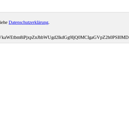
siehe
Datenschutzerklärung
.
tbWVkaWEtbm8iPjxpZnJhbWUgd2lkdGg9IjQ0MCIgaGVpZ2h0P