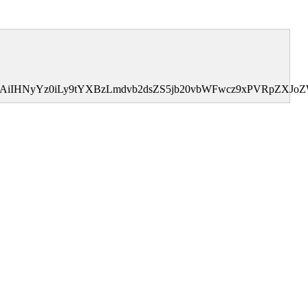
SI0MDAiIHNyYz0iLy9tYXBzLmdvb2dsZS5jb20vbWFwcz9xPVR