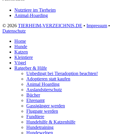
Nutztiere im Tierheim
Animal-Hoarding
©
2026
TIERHEIM-VERZEICHNIS.DE
•
Impressum
•
Datenschutz
Home
Hunde
Katzen
Kleintiere
Vögel
Ratgeber & Hilfe
Unbedingt bei Tieradoption beachten!
Adoptieren statt kaufen
Animal Hoarding
Auslandstierschutz
Bücher
Ehrenamt
Gassigänger werden
Flugpate werden
Fundtiere
Hundehilfe & Katzenhilfe
Hundetraining
Hundewelpen