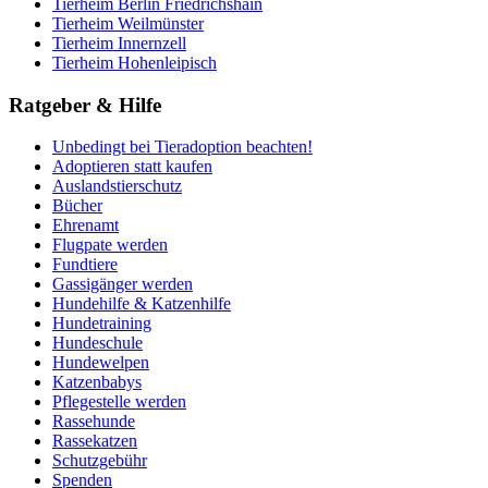
Tierheim Berlin Friedrichshain
Tierheim Weilmünster
Tierheim Innernzell
Tierheim Hohenleipisch
Ratgeber & Hilfe
Unbedingt bei Tieradoption beachten!
Adoptieren statt kaufen
Auslandstierschutz
Bücher
Ehrenamt
Flugpate werden
Fundtiere
Gassigänger werden
Hundehilfe & Katzenhilfe
Hundetraining
Hundeschule
Hundewelpen
Katzenbabys
Pflegestelle werden
Rassehunde
Rassekatzen
Schutzgebühr
Spenden