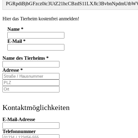
PGRpdiBjbGFzcz0ic3UtZ21hcCBzdS11LXJlc3BvbnNpdmUt
Hier das Tierheim kostenfrei anmelden!
Name
*
E-Mail
*
Name des Tierheims
*
Adresse
*
Kontaktmöglichkeiten
E-Mail-Adresse
Telefonnummer