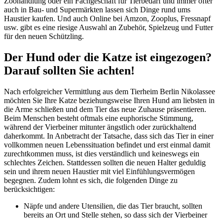
Zoohandlung oder ein Fachgeschäft für Tierbedarf und immer öfter
auch in Bau- und Supermärkten lassen sich Dinge rund ums
Haustier kaufen. Und auch Online bei Amzon, Zooplus, Fressnapf
usw. gibt es eine riesige Auswahl an Zubehör, Spielzeug und Futter
für den neuen Schützling.
Der Hund oder die Katze ist eingezogen?
Darauf sollten Sie achten!
Nach erfolgreicher Vermittlung aus dem Tierheim Berlin Nikolassee
möchten Sie Ihre Katze beziehungsweise Ihren Hund am liebsten in
die Arme schließen und dem Tier das neue Zuhause präsentieren.
Beim Menschen besteht oftmals eine euphorische Stimmung,
während der Vierbeiner mitunter ängstlich oder zurückhaltend
daherkommt. In Anbetracht der Tatsache, dass sich das Tier in einer
vollkommen neuen Lebenssituation befindet und erst einmal damit
zurechtkommen muss, ist dies verständlich und keineswegs ein
schlechtes Zeichen. Stattdessen sollten die neuen Halter geduldig
sein und ihrem neuen Haustier mit viel Einfühlungsvermögen
begegnen. Zudem lohnt es sich, die folgenden Dinge zu
berücksichtigen:
Näpfe und andere Utensilien, die das Tier braucht, sollten
bereits an Ort und Stelle stehen, so dass sich der Vierbeiner