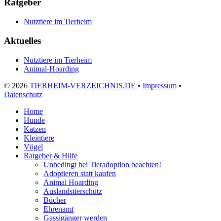
Ratgeber
Nutztiere im Tierheim
Aktuelles
Nutztiere im Tierheim
Animal-Hoarding
©
2026
TIERHEIM-VERZEICHNIS.DE
•
Impressum
•
Datenschutz
Home
Hunde
Katzen
Kleintiere
Vögel
Ratgeber & Hilfe
Unbedingt bei Tieradoption beachten!
Adoptieren statt kaufen
Animal Hoarding
Auslandstierschutz
Bücher
Ehrenamt
Gassigänger werden