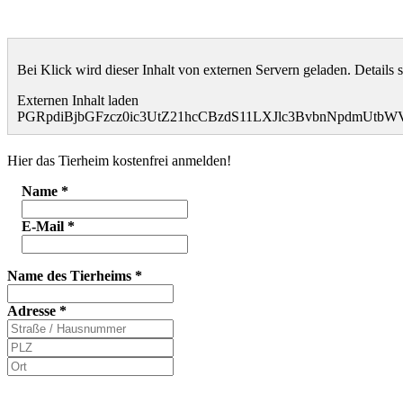
Bei Klick wird dieser Inhalt von externen Servern geladen. Details 
Externen Inhalt laden
PGRpdiBjbGFzcz0ic3UtZ21hcCBzdS11LXJlc3BvbnNpdmUt
Hier das Tierheim kostenfrei anmelden!
Name
*
E-Mail
*
Name des Tierheims
*
Adresse
*