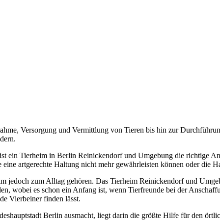
ahme, Versorgung und Vermittlung von Tieren bis hin zur Durchführun
dern.
t ein Tierheim in Berlin Reinickendorf und Umgebung die richtige Anla
 sie eine artgerechte Haltung nicht mehr gewährleisten können oder die
eim jedoch zum Alltag gehören. Das Tierheim Reinickendorf und Umgebu
rden, wobei es schon ein Anfang ist, wenn Tierfreunde bei der Anschaff
de Vierbeiner finden lässt.
shauptstadt Berlin ausmacht, liegt darin die größte Hilfe für den örtli