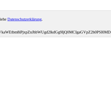
siehe
Datenschutzerklärung
.
bWVkaWEtbm8iPjxpZnJhbWUgd2lkdGg9IjQ0MCIgaGVpZ2h0PSI