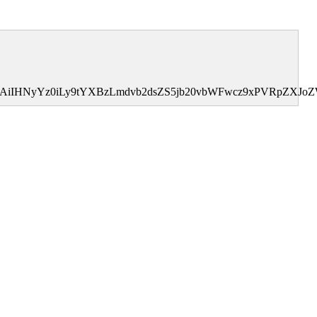
0MDAiIHNyYz0iLy9tYXBzLmdvb2dsZS5jb20vbWFwcz9xPVRpZX