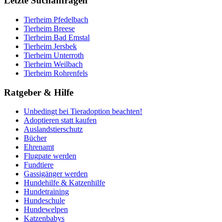
Letzte Suchanfragen
Tierheim Pfedelbach
Tierheim Breese
Tierheim Bad Emstal
Tierheim Jersbek
Tierheim Unterroth
Tierheim Weilbach
Tierheim Rohrenfels
Ratgeber & Hilfe
Unbedingt bei Tieradoption beachten!
Adoptieren statt kaufen
Auslandstierschutz
Bücher
Ehrenamt
Flugpate werden
Fundtiere
Gassigänger werden
Hundehilfe & Katzenhilfe
Hundetraining
Hundeschule
Hundewelpen
Katzenbabys