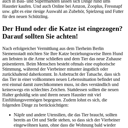
auch in Bau- und Supermärkten lassen sich Dinge rund ums
Haustier kaufen. Und auch Online bei Amzon, Zooplus, Fressnapf
usw. gibt es eine riesige Auswahl an Zubehör, Spielzeug und Futter
für den neuen Schützling.
Der Hund oder die Katze ist eingezogen?
Darauf sollten Sie achten!
Nach erfolgreicher Vermittlung aus dem Tierheim Berlin
Siemensstadt möchten Sie Ihre Katze beziehungsweise Ihren Hund
am liebsten in die Arme schließen und dem Tier das neue Zuhause
präsentieren. Beim Menschen besteht oftmals eine euphorische
Stimmung, während der Vierbeiner mitunter ängstlich oder
zurückhaltend daherkommt. In Anbetracht der Tatsache, dass sich
das Tier in einer vollkommen neuen Lebenssituation befindet und
erst einmal damit zurechtkommen muss, ist dies verständlich und
keineswegs ein schlechtes Zeichen. Stattdessen sollten die neuen
Halter geduldig sein und ihrem neuen Haustier mit viel
Einfühlungsvermögen begegnen. Zudem lohnt es sich, die
folgenden Dinge zu berücksichtigen:
Näpfe und andere Utensilien, die das Tier braucht, sollten
bereits an Ort und Stelle stehen, so dass sich der Vierbeiner
eingewöhnen kann, ohne dass die Wohnung bald wieder