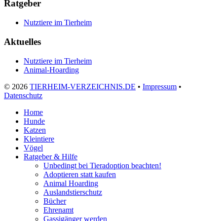
Ratgeber
Nutztiere im Tierheim
Aktuelles
Nutztiere im Tierheim
Animal-Hoarding
©
2026
TIERHEIM-VERZEICHNIS.DE
•
Impressum
•
Datenschutz
Home
Hunde
Katzen
Kleintiere
Vögel
Ratgeber & Hilfe
Unbedingt bei Tieradoption beachten!
Adoptieren statt kaufen
Animal Hoarding
Auslandstierschutz
Bücher
Ehrenamt
Gassigänger werden