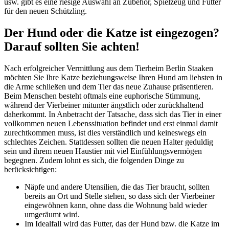
usw. gibt es eine riesige Auswahl an Zubehör, Spielzeug und Futter
für den neuen Schützling.
Der Hund oder die Katze ist eingezogen?
Darauf sollten Sie achten!
Nach erfolgreicher Vermittlung aus dem Tierheim Berlin Staaken
möchten Sie Ihre Katze beziehungsweise Ihren Hund am liebsten in
die Arme schließen und dem Tier das neue Zuhause präsentieren.
Beim Menschen besteht oftmals eine euphorische Stimmung,
während der Vierbeiner mitunter ängstlich oder zurückhaltend
daherkommt. In Anbetracht der Tatsache, dass sich das Tier in einer
vollkommen neuen Lebenssituation befindet und erst einmal damit
zurechtkommen muss, ist dies verständlich und keineswegs ein
schlechtes Zeichen. Stattdessen sollten die neuen Halter geduldig
sein und ihrem neuen Haustier mit viel Einfühlungsvermögen
begegnen. Zudem lohnt es sich, die folgenden Dinge zu
berücksichtigen:
Näpfe und andere Utensilien, die das Tier braucht, sollten
bereits an Ort und Stelle stehen, so dass sich der Vierbeiner
eingewöhnen kann, ohne dass die Wohnung bald wieder
umgeräumt wird.
Im Idealfall wird das Futter, das der Hund bzw. die Katze im