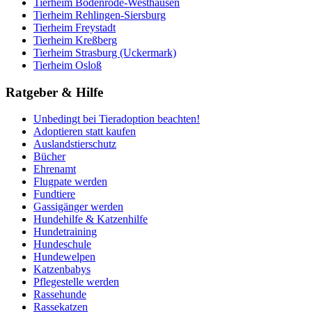
Tierheim Bodenrode-Westhausen
Tierheim Rehlingen-Siersburg
Tierheim Freystadt
Tierheim Kreßberg
Tierheim Strasburg (Uckermark)
Tierheim Osloß
Ratgeber & Hilfe
Unbedingt bei Tieradoption beachten!
Adoptieren statt kaufen
Auslandstierschutz
Bücher
Ehrenamt
Flugpate werden
Fundtiere
Gassigänger werden
Hundehilfe & Katzenhilfe
Hundetraining
Hundeschule
Hundewelpen
Katzenbabys
Pflegestelle werden
Rassehunde
Rassekatzen