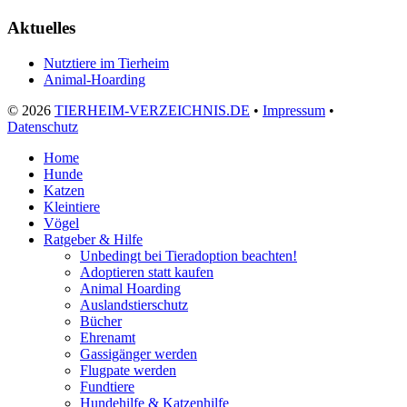
Aktuelles
Nutztiere im Tierheim
Animal-Hoarding
©
2026
TIERHEIM-VERZEICHNIS.DE
•
Impressum
•
Datenschutz
Home
Hunde
Katzen
Kleintiere
Vögel
Ratgeber & Hilfe
Unbedingt bei Tieradoption beachten!
Adoptieren statt kaufen
Animal Hoarding
Auslandstierschutz
Bücher
Ehrenamt
Gassigänger werden
Flugpate werden
Fundtiere
Hundehilfe & Katzenhilfe