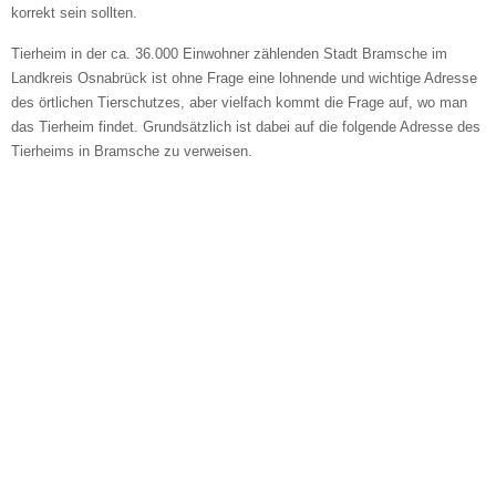
korrekt sein sollten.
Tierheim in der ca. 36.000 Einwohner zählenden Stadt Bramsche im
Landkreis Osnabrück ist ohne Frage eine lohnende und wichtige Adresse
des örtlichen Tierschutzes, aber vielfach kommt die Frage auf, wo man
das Tierheim findet. Grundsätzlich ist dabei auf die folgende Adresse des
Tierheims in Bramsche zu verweisen.
Bild des Tiers
BILD HOCHLADEN
Keine Datei ausgewählt
Vermisst seit
Ort des Verschwindens