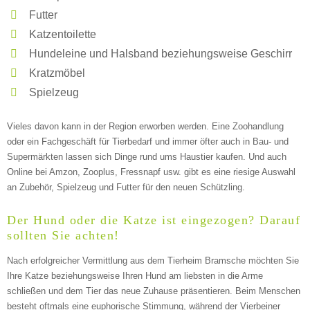
Futter
Katzentoilette
—
Hundeleine und Halsband beziehungsweise Geschirr
ÖFFNUNGSZEITEN HINZUFÜGEN
Kratzmöbel
Spielzeug
Sonntag
Vieles davon kann in der Region erworben werden. Eine Zoohandlung
oder ein Fachgeschäft für Tierbedarf und immer öfter auch in Bau- und
Supermärkten lassen sich Dinge rund ums Haustier kaufen. Und auch
Mit Absenden der Daten akzeptiere ich die
Online bei Amzon, Zooplus, Fressnapf usw. gibt es eine riesige Auswahl
AGB`s
.
an Zubehör, Spielzeug und Futter für den neuen Schützling.
Der Hund oder die Katze ist eingezogen? Darauf
ABSENDEN
sollten Sie achten!
Nach erfolgreicher Vermittlung aus dem Tierheim Bramsche möchten Sie
Ihre Katze beziehungsweise Ihren Hund am liebsten in die Arme
schließen und dem Tier das neue Zuhause präsentieren. Beim Menschen
besteht oftmals eine euphorische Stimmung, während der Vierbeiner