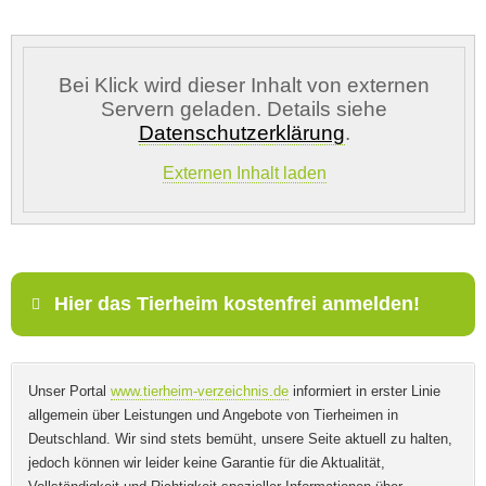
Bei Klick wird dieser Inhalt von externen
Servern geladen. Details siehe
Kontaktdaten des Besitzers
Datenschutzerklärung
.
Externen Inhalt laden
E-Mail-Adresse
*
Telefonnummer
Hier das Tierheim kostenfrei anmelden!
Mit Absenden der Daten akzeptiere ich die
Name
*
Unser Portal
www.tierheim-verzeichnis.de
informiert in erster Linie
AGB`s
.
allgemein über Leistungen und Angebote von Tierheimen in
Deutschland. Wir sind stets bemüht, unsere Seite aktuell zu halten,
jedoch können wir leider keine Garantie für die Aktualität,
ABSENDEN