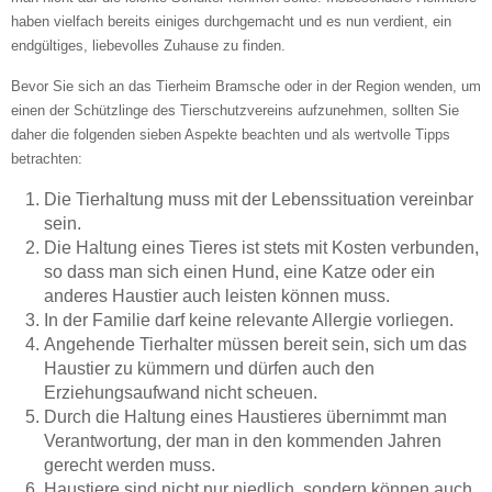
haben vielfach bereits einiges durchgemacht und es nun verdient, ein
—
endgültiges, liebevolles Zuhause zu finden.
Bevor Sie sich an das Tierheim Bramsche oder in der Region wenden, um
ÖFFNUNGSZEITEN HINZUFÜGEN
einen der Schützlinge des Tierschutzvereins aufzunehmen, sollten Sie
daher die folgenden sieben Aspekte beachten und als wertvolle Tipps
betrachten:
Dienstag
Die Tierhaltung muss mit der Lebenssituation vereinbar
sein.
—
Die Haltung eines Tieres ist stets mit Kosten verbunden,
so dass man sich einen Hund, eine Katze oder ein
anderes Haustier auch leisten können muss.
ÖFFNUNGSZEITEN HINZUFÜGEN
In der Familie darf keine relevante Allergie vorliegen.
Angehende Tierhalter müssen bereit sein, sich um das
Mittwoch
Haustier zu kümmern und dürfen auch den
Erziehungsaufwand nicht scheuen.
Durch die Haltung eines Haustieres übernimmt man
Verantwortung, der man in den kommenden Jahren
—
gerecht werden muss.
Haustiere sind nicht nur niedlich, sondern können auch