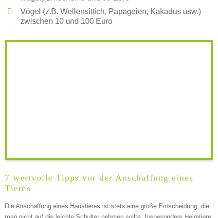
Vögel (z.B. Wellensittich, Papageien, Kakadus usw.)
zwischen 10 und 100 Euro
Beschreibung des Tierheims
Logo
LOGO HOCHLADEN
Keine Datei ausgewählt
7 wertvolle Tipps vor der Anschaffung eines
Tieres
Montag
Die Anschaffung eines Haustieres ist stets eine große Entscheidung, die
man nicht auf die leichte Schulter nehmen sollte. Insbesondere Heimtiere