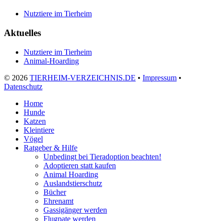
Nutztiere im Tierheim
Aktuelles
Nutztiere im Tierheim
Animal-Hoarding
©
2026
TIERHEIM-VERZEICHNIS.DE
•
Impressum
•
Datenschutz
Home
Hunde
Katzen
Kleintiere
Vögel
Ratgeber & Hilfe
Unbedingt bei Tieradoption beachten!
Adoptieren statt kaufen
Animal Hoarding
Auslandstierschutz
Bücher
Ehrenamt
Gassigänger werden
Flugpate werden