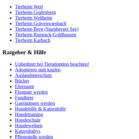
Tierheim Werl
Tierheim Grafenberg
Tierheim Wellheim
Tierheim Grävenwiesbach
Tierheim Berg (Starnberger See)
Tierheim Ruppach-Goldhausen
Tierheim Karbach
Ratgeber & Hilfe
Unbedingt bei Tieradoption beachten!
Adoptieren statt kaufen
Auslandstierschutz
Bücher
Ehrenamt
Flugpate werden
Fundtiere
Gassigänger werden
Hundehilfe & Katzenhilfe
Hundetraining
Hundeschule
Hundewelpen
Katzenbabys
Pflegestelle werden