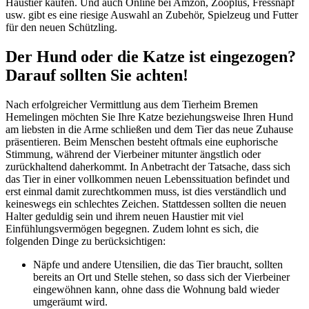
Haustier kaufen. Und auch Online bei Amzon, Zooplus, Fressnapf
usw. gibt es eine riesige Auswahl an Zubehör, Spielzeug und Futter
für den neuen Schützling.
Der Hund oder die Katze ist eingezogen?
Darauf sollten Sie achten!
Nach erfolgreicher Vermittlung aus dem Tierheim Bremen
Hemelingen möchten Sie Ihre Katze beziehungsweise Ihren Hund
am liebsten in die Arme schließen und dem Tier das neue Zuhause
präsentieren. Beim Menschen besteht oftmals eine euphorische
Stimmung, während der Vierbeiner mitunter ängstlich oder
zurückhaltend daherkommt. In Anbetracht der Tatsache, dass sich
das Tier in einer vollkommen neuen Lebenssituation befindet und
erst einmal damit zurechtkommen muss, ist dies verständlich und
keineswegs ein schlechtes Zeichen. Stattdessen sollten die neuen
Halter geduldig sein und ihrem neuen Haustier mit viel
Einfühlungsvermögen begegnen. Zudem lohnt es sich, die
folgenden Dinge zu berücksichtigen:
Näpfe und andere Utensilien, die das Tier braucht, sollten
bereits an Ort und Stelle stehen, so dass sich der Vierbeiner
eingewöhnen kann, ohne dass die Wohnung bald wieder
umgeräumt wird.