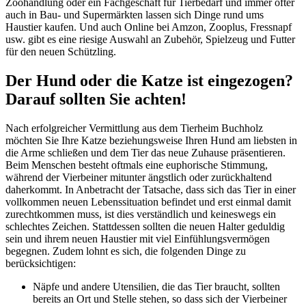
Zoohandlung oder ein Fachgeschäft für Tierbedarf und immer öfter
auch in Bau- und Supermärkten lassen sich Dinge rund ums
Haustier kaufen. Und auch Online bei Amzon, Zooplus, Fressnapf
usw. gibt es eine riesige Auswahl an Zubehör, Spielzeug und Futter
für den neuen Schützling.
Der Hund oder die Katze ist eingezogen?
Darauf sollten Sie achten!
Nach erfolgreicher Vermittlung aus dem Tierheim Buchholz
möchten Sie Ihre Katze beziehungsweise Ihren Hund am liebsten in
die Arme schließen und dem Tier das neue Zuhause präsentieren.
Beim Menschen besteht oftmals eine euphorische Stimmung,
während der Vierbeiner mitunter ängstlich oder zurückhaltend
daherkommt. In Anbetracht der Tatsache, dass sich das Tier in einer
vollkommen neuen Lebenssituation befindet und erst einmal damit
zurechtkommen muss, ist dies verständlich und keineswegs ein
schlechtes Zeichen. Stattdessen sollten die neuen Halter geduldig
sein und ihrem neuen Haustier mit viel Einfühlungsvermögen
begegnen. Zudem lohnt es sich, die folgenden Dinge zu
berücksichtigen:
Näpfe und andere Utensilien, die das Tier braucht, sollten
bereits an Ort und Stelle stehen, so dass sich der Vierbeiner