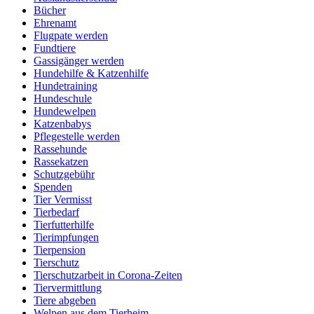
Bücher
Ehrenamt
Flugpate werden
Fundtiere
Gassigänger werden
Hundehilfe & Katzenhilfe
Hundetraining
Hundeschule
Hundewelpen
Katzenbabys
Pflegestelle werden
Rassehunde
Rassekatzen
Schutzgebühr
Spenden
Tier Vermisst
Tierbedarf
Tierfutterhilfe
Tierimpfungen
Tierpension
Tierschutz
Tierschutzarbeit in Corona-Zeiten
Tiervermittlung
Tiere abgeben
Welpen aus dem Tierheim