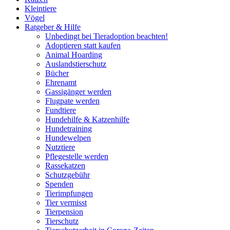
Kleintiere
Vögel
Ratgeber & Hilfe
Unbedingt bei Tieradoption beachten!
Adoptieren statt kaufen
Animal Hoarding
Auslandstierschutz
Bücher
Ehrenamt
Gassigänger werden
Flugpate werden
Fundtiere
Hundehilfe & Katzenhilfe
Hundetraining
Hundewelpen
Nutztiere
Pflegestelle werden
Rassekatzen
Schutzgebühr
Spenden
Tierimpfungen
Tier vermisst
Tierpension
Tierschutz