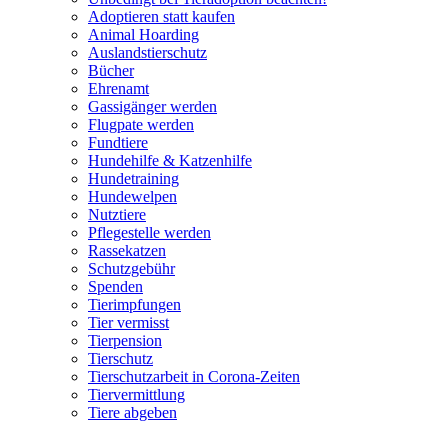
Adoptieren statt kaufen
Animal Hoarding
Auslandstierschutz
Bücher
Ehrenamt
Gassigänger werden
Flugpate werden
Fundtiere
Hundehilfe & Katzenhilfe
Hundetraining
Hundewelpen
Nutztiere
Pflegestelle werden
Rassekatzen
Schutzgebühr
Spenden
Tierimpfungen
Tier vermisst
Tierpension
Tierschutz
Tierschutzarbeit in Corona-Zeiten
Tiervermittlung
Tiere abgeben