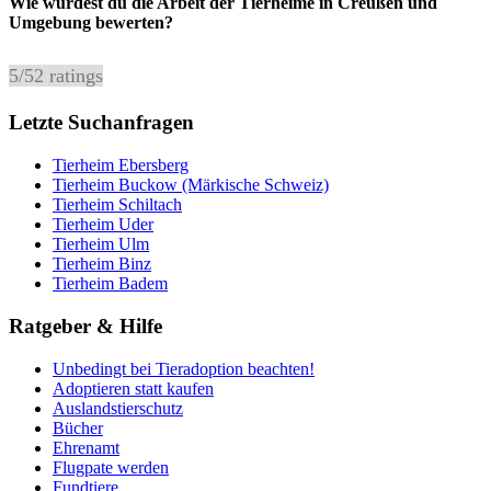
Wie würdest du die Arbeit der Tierheime in Creußen und
Umgebung bewerten?
5
/
5
2
ratings
Letzte Suchanfragen
Tierheim Ebersberg
Tierheim Buckow (Märkische Schweiz)
Tierheim Schiltach
Tierheim Uder
Tierheim Ulm
Tierheim Binz
Tierheim Badem
Ratgeber & Hilfe
Unbedingt bei Tieradoption beachten!
Adoptieren statt kaufen
Auslandstierschutz
Bücher
Ehrenamt
Flugpate werden
Fundtiere