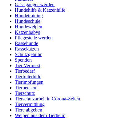
Gassigänger werden
Hundehilfe & Katzenhilfe
Hundetraining
Hundeschule
Hundewelpen
Katzenbabys
Pflegestelle werden
Rassehunde
Rassekatzen
Schutzgebühr
Spenden
Tier Vermisst
Tierbedarf
Tierfutterhilfe
Tierimpfungen
Tierpension
Tierschutz
Tierschutzarbeit in Corona-Zeiten
Tiervermittlung
Tiere abgeben
Welpen aus dem Tierheim