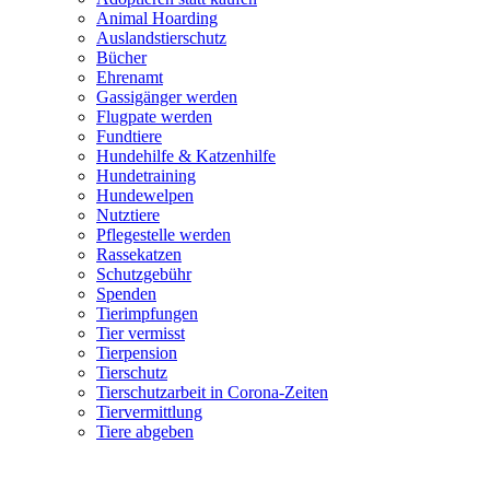
Animal Hoarding
Auslandstierschutz
Bücher
Ehrenamt
Gassigänger werden
Flugpate werden
Fundtiere
Hundehilfe & Katzenhilfe
Hundetraining
Hundewelpen
Nutztiere
Pflegestelle werden
Rassekatzen
Schutzgebühr
Spenden
Tierimpfungen
Tier vermisst
Tierpension
Tierschutz
Tierschutzarbeit in Corona-Zeiten
Tiervermittlung
Tiere abgeben