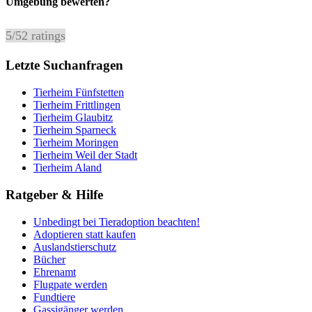
Umgebung bewerten?
5
/
5
2
ratings
Letzte Suchanfragen
Tierheim Fünfstetten
Tierheim Frittlingen
Tierheim Glaubitz
Tierheim Sparneck
Tierheim Moringen
Tierheim Weil der Stadt
Tierheim Aland
Ratgeber & Hilfe
Unbedingt bei Tieradoption beachten!
Adoptieren statt kaufen
Auslandstierschutz
Bücher
Ehrenamt
Flugpate werden
Fundtiere
Gassigänger werden