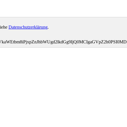
siehe
Datenschutzerklärung
.
bWVkaWEtbm8iPjxpZnJhbWUgd2lkdGg9IjQ0MCIgaGVpZ2h0PS