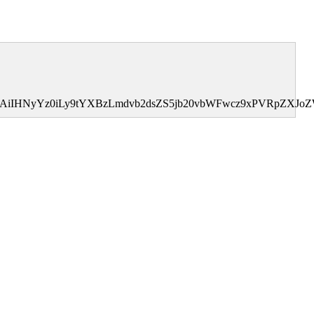
I0MDAiIHNyYz0iLy9tYXBzLmdvb2dsZS5jb20vbWFwcz9xPVRp