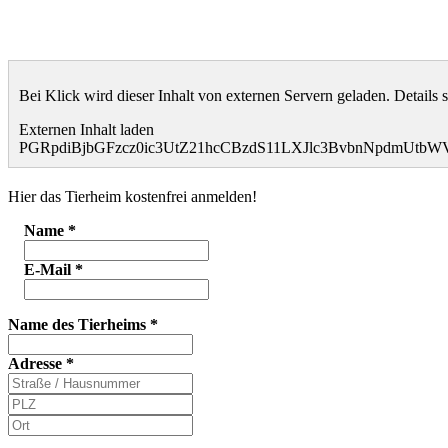
Bei Klick wird dieser Inhalt von externen Servern geladen. Details 
Externen Inhalt laden
PGRpdiBjbGFzcz0ic3UtZ21hcCBzdS11LXJlc3BvbnNpdmUt
Hier das Tierheim kostenfrei anmelden!
Name
*
E-Mail
*
Name des Tierheims
*
Adresse
*