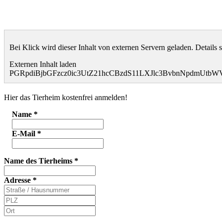
Bei Klick wird dieser Inhalt von externen Servern geladen. Details 
Externen Inhalt laden
PGRpdiBjbGFzcz0ic3UtZ21hcCBzdS11LXJlc3BvbnNpdmUt
Hier das Tierheim kostenfrei anmelden!
Name
*
E-Mail
*
Name des Tierheims
*
Adresse
*