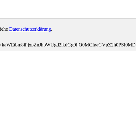
siehe
Datenschutzerklärung
.
bWVkaWEtbm8iPjxpZnJhbWUgd2lkdGg9IjQ0MCIgaGVpZ2h0PSI