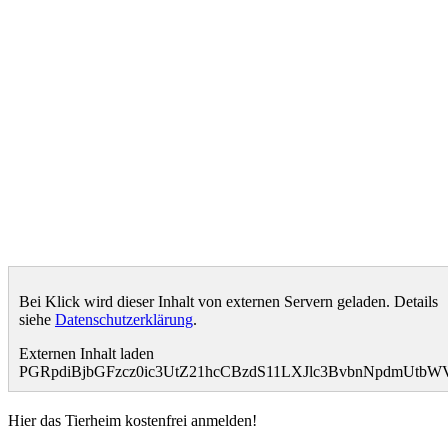
Bei Klick wird dieser Inhalt von externen Servern geladen. Details
siehe
Datenschutzerklärung
.
Externen Inhalt laden
PGRpdiBjbGFzcz0ic3UtZ21hcCBzdS11LXJlc3BvbnNpdmUt
Hier das Tierheim kostenfrei anmelden!