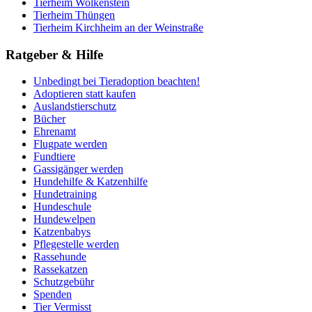
Tierheim Wolkenstein
Tierheim Thüngen
Tierheim Kirchheim an der Weinstraße
Ratgeber & Hilfe
Unbedingt bei Tieradoption beachten!
Adoptieren statt kaufen
Auslandstierschutz
Bücher
Ehrenamt
Flugpate werden
Fundtiere
Gassigänger werden
Hundehilfe & Katzenhilfe
Hundetraining
Hundeschule
Hundewelpen
Katzenbabys
Pflegestelle werden
Rassehunde
Rassekatzen
Schutzgebühr
Spenden
Tier Vermisst