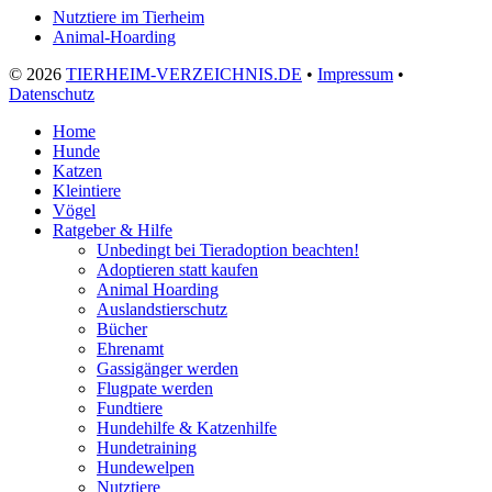
Nutztiere im Tierheim
Animal-Hoarding
©
2026
TIERHEIM-VERZEICHNIS.DE
•
Impressum
•
Datenschutz
Home
Hunde
Katzen
Kleintiere
Vögel
Ratgeber & Hilfe
Unbedingt bei Tieradoption beachten!
Adoptieren statt kaufen
Animal Hoarding
Auslandstierschutz
Bücher
Ehrenamt
Gassigänger werden
Flugpate werden
Fundtiere
Hundehilfe & Katzenhilfe
Hundetraining
Hundewelpen
Nutztiere