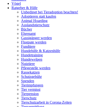
Vögel
Ratgeber & Hilfe
Unbedingt bei Tieradoption beachten!
Adoptieren statt kaufen
Animal Hoarding
Auslandstierschutz
Bücher
Ehrenamt
Gassigänger werden
Flugpate werden
Fundtiere
Hundehilfe & Katzenhilfe
Hundetraining
Hundewelpen
Nutztiere
Pflegestelle werden
Rassekatzen
Schutzgebühr
Spenden
Tierimpfungen
Tier vermisst
Tierpension
Tierschutz
Tierschutzarbeit in Corona-Zeiten
Tiervermittlung