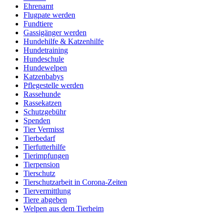
Ehrenamt
Flugpate werden
Fundtiere
Gassigänger werden
Hundehilfe & Katzenhilfe
Hundetraining
Hundeschule
Hundewelpen
Katzenbabys
Pflegestelle werden
Rassehunde
Rassekatzen
Schutzgebühr
Spenden
Tier Vermisst
Tierbedarf
Tierfutterhilfe
Tierimpfungen
Tierpension
Tierschutz
Tierschutzarbeit in Corona-Zeiten
Tiervermittlung
Tiere abgeben
Welpen aus dem Tierheim