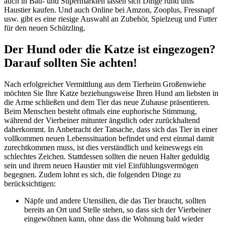
auch in Bau- und Supermärkten lassen sich Dinge rund ums
Haustier kaufen. Und auch Online bei Amzon, Zooplus, Fressnapf
usw. gibt es eine riesige Auswahl an Zubehör, Spielzeug und Futter
für den neuen Schützling.
Der Hund oder die Katze ist eingezogen?
Darauf sollten Sie achten!
Nach erfolgreicher Vermittlung aus dem Tierheim Großenwiehe
möchten Sie Ihre Katze beziehungsweise Ihren Hund am liebsten in
die Arme schließen und dem Tier das neue Zuhause präsentieren.
Beim Menschen besteht oftmals eine euphorische Stimmung,
während der Vierbeiner mitunter ängstlich oder zurückhaltend
daherkommt. In Anbetracht der Tatsache, dass sich das Tier in einer
vollkommen neuen Lebenssituation befindet und erst einmal damit
zurechtkommen muss, ist dies verständlich und keineswegs ein
schlechtes Zeichen. Stattdessen sollten die neuen Halter geduldig
sein und ihrem neuen Haustier mit viel Einfühlungsvermögen
begegnen. Zudem lohnt es sich, die folgenden Dinge zu
berücksichtigen:
Näpfe und andere Utensilien, die das Tier braucht, sollten
bereits an Ort und Stelle stehen, so dass sich der Vierbeiner
eingewöhnen kann, ohne dass die Wohnung bald wieder