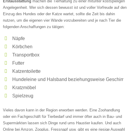
Erstausstattung
machen die Tierhaltung zu einer mitunter kostspieligen
Angelegenheit. Wer sich dessen bewusst ist und voller Vorfreude auf den
—
Einzug des Hundes oder der Katze wartet, sollte die Zeit bis dahin
nutzen, um die eigenen vier Wände vorzubereiten und je nach Tier die
folgenden Anschaffungen zu tätigen:
ÖFFNUNGSZEITEN HINZUFÜGEN
Näpfe
Samstag
Körbchen
Transportbox
Futter
—
Katzentoilette
Hundeleine und Halsband beziehungsweise Geschirr
ÖFFNUNGSZEITEN HINZUFÜGEN
Kratzmöbel
Spielzeug
Sonntag
Vieles davon kann in der Region erworben werden. Eine Zoohandlung
oder ein Fachgeschäft für Tierbedarf und immer öfter auch in Bau- und
Mit Absenden der Daten akzeptiere ich die
Supermärkten lassen sich Dinge rund ums Haustier kaufen. Und auch
AGB`s
.
Online bei Amzon, Zooplus, Fressnapf usw. gibt es eine riesige Auswahl