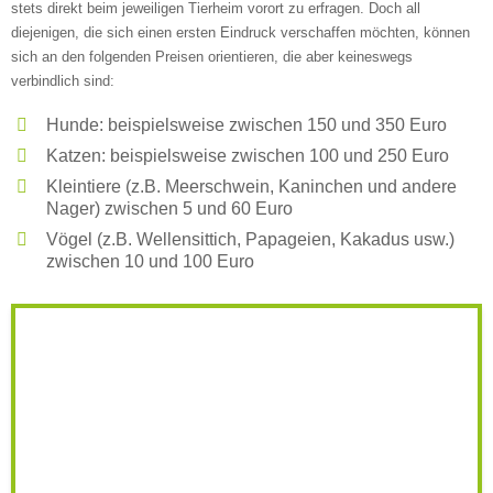
stets direkt beim jeweiligen Tierheim vorort zu erfragen. Doch all
diejenigen, die sich einen ersten Eindruck verschaffen möchten, können
Weitere Informationen zum
sich an den folgenden Preisen orientieren, die aber keineswegs
verbindlich sind:
Tierheim
Hunde: beispielsweise zwischen 150 und 350 Euro
Trägerverein
Katzen: beispielsweise zwischen 100 und 250 Euro
Kleintiere (z.B. Meerschwein, Kaninchen und andere
Nager) zwischen 5 und 60 Euro
Vögel (z.B. Wellensittich, Papageien, Kakadus usw.)
Beschreibung des Tierheims
zwischen 10 und 100 Euro
Logo
LOGO HOCHLADEN