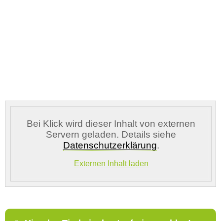
Vermisst seit
Ort des Verschwindens
Bei Klick wird dieser Inhalt von externen
Servern geladen. Details siehe
Datenschutzerklärung
.
Kontaktdaten des Besitzers
Externen Inhalt laden
E-Mail-Adresse
*