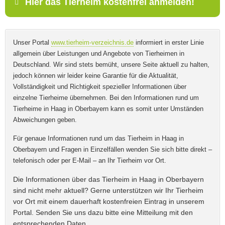
Hier das Tierheim kostenfrei anmelden!
Telefonnummer
Name
*
Unser Portal
www.tierheim-verzeichnis.de
informiert in erster Linie
Mit Absenden der Daten akzeptiere ich die
allgemein über Leistungen und Angebote von Tierheimen in
AGB`s
.
Deutschland. Wir sind stets bemüht, unsere Seite aktuell zu halten,
jedoch können wir leider keine Garantie für die Aktualität,
Vollständigkeit und Richtigkeit spezieller Informationen über
E-Mail
*
ABSENDEN
einzelne Tierheime übernehmen. Bei den Informationen rund um
Tierheime in Haag in Oberbayern kann es somit unter Umständen
Abweichungen geben.
Für genaue Informationen rund um das Tierheim in Haag in
Oberbayern und Fragen in Einzelfällen wenden Sie sich bitte direkt –
Name des Tierheims
*
telefonisch oder per E-Mail – an Ihr Tierheim vor Ort.
Die Informationen über das Tierheim in Haag in Oberbayern
sind nicht mehr aktuell? Gerne unterstützen wir Ihr Tierheim
vor Ort mit einem dauerhaft kostenfreien Eintrag in unserem
Adresse
*
Portal. Senden Sie uns dazu bitte eine Mitteilung mit den
entsprechenden Daten.