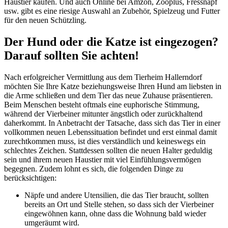
Haustier kaufen. Und auch Online bei Amzon, Zooplus, Fressnapf
usw. gibt es eine riesige Auswahl an Zubehör, Spielzeug und Futter
für den neuen Schützling.
Der Hund oder die Katze ist eingezogen?
Darauf sollten Sie achten!
Nach erfolgreicher Vermittlung aus dem Tierheim Hallerndorf
möchten Sie Ihre Katze beziehungsweise Ihren Hund am liebsten in
die Arme schließen und dem Tier das neue Zuhause präsentieren.
Beim Menschen besteht oftmals eine euphorische Stimmung,
während der Vierbeiner mitunter ängstlich oder zurückhaltend
daherkommt. In Anbetracht der Tatsache, dass sich das Tier in einer
vollkommen neuen Lebenssituation befindet und erst einmal damit
zurechtkommen muss, ist dies verständlich und keineswegs ein
schlechtes Zeichen. Stattdessen sollten die neuen Halter geduldig
sein und ihrem neuen Haustier mit viel Einfühlungsvermögen
begegnen. Zudem lohnt es sich, die folgenden Dinge zu
berücksichtigen:
Näpfe und andere Utensilien, die das Tier braucht, sollten
bereits an Ort und Stelle stehen, so dass sich der Vierbeiner
eingewöhnen kann, ohne dass die Wohnung bald wieder
umgeräumt wird.