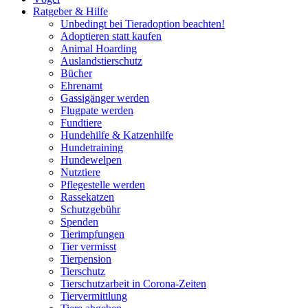
Ratgeber & Hilfe
Unbedingt bei Tieradoption beachten!
Adoptieren statt kaufen
Animal Hoarding
Auslandstierschutz
Bücher
Ehrenamt
Gassigänger werden
Flugpate werden
Fundtiere
Hundehilfe & Katzenhilfe
Hundetraining
Hundewelpen
Nutztiere
Pflegestelle werden
Rassekatzen
Schutzgebühr
Spenden
Tierimpfungen
Tier vermisst
Tierpension
Tierschutz
Tierschutzarbeit in Corona-Zeiten
Tiervermittlung