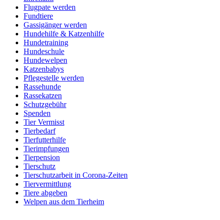
Flugpate werden
Fundtiere
Gassigänger werden
Hundehilfe & Katzenhilfe
Hundetraining
Hundeschule
Hundewelpen
Katzenbabys
Pflegestelle werden
Rassehunde
Rassekatzen
Schutzgebühr
Spenden
Tier Vermisst
Tierbedarf
Tierfutterhilfe
Tierimpfungen
Tierpension
Tierschutz
Tierschutzarbeit in Corona-Zeiten
Tiervermittlung
Tiere abgeben
Welpen aus dem Tierheim