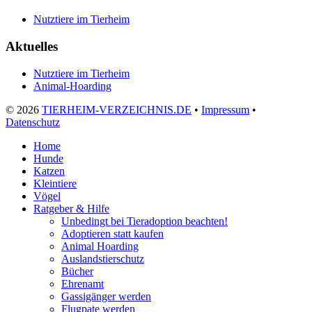
Nutztiere im Tierheim
Aktuelles
Nutztiere im Tierheim
Animal-Hoarding
©
2026
TIERHEIM-VERZEICHNIS.DE
•
Impressum
•
Datenschutz
Home
Hunde
Katzen
Kleintiere
Vögel
Ratgeber & Hilfe
Unbedingt bei Tieradoption beachten!
Adoptieren statt kaufen
Animal Hoarding
Auslandstierschutz
Bücher
Ehrenamt
Gassigänger werden
Flugpate werden