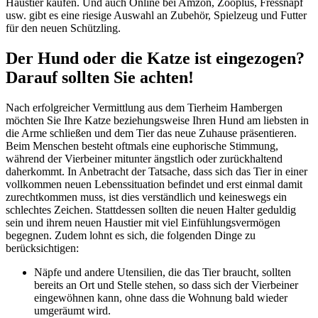
Haustier kaufen. Und auch Online bei Amzon, Zooplus, Fressnapf
usw. gibt es eine riesige Auswahl an Zubehör, Spielzeug und Futter
für den neuen Schützling.
Der Hund oder die Katze ist eingezogen?
Darauf sollten Sie achten!
Nach erfolgreicher Vermittlung aus dem Tierheim Hambergen
möchten Sie Ihre Katze beziehungsweise Ihren Hund am liebsten in
die Arme schließen und dem Tier das neue Zuhause präsentieren.
Beim Menschen besteht oftmals eine euphorische Stimmung,
während der Vierbeiner mitunter ängstlich oder zurückhaltend
daherkommt. In Anbetracht der Tatsache, dass sich das Tier in einer
vollkommen neuen Lebenssituation befindet und erst einmal damit
zurechtkommen muss, ist dies verständlich und keineswegs ein
schlechtes Zeichen. Stattdessen sollten die neuen Halter geduldig
sein und ihrem neuen Haustier mit viel Einfühlungsvermögen
begegnen. Zudem lohnt es sich, die folgenden Dinge zu
berücksichtigen:
Näpfe und andere Utensilien, die das Tier braucht, sollten
bereits an Ort und Stelle stehen, so dass sich der Vierbeiner
eingewöhnen kann, ohne dass die Wohnung bald wieder
umgeräumt wird.