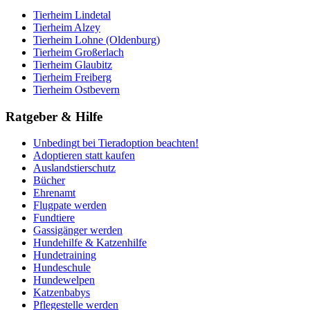
Tierheim Lindetal
Tierheim Alzey
Tierheim Lohne (Oldenburg)
Tierheim Großerlach
Tierheim Glaubitz
Tierheim Freiberg
Tierheim Ostbevern
Ratgeber & Hilfe
Unbedingt bei Tieradoption beachten!
Adoptieren statt kaufen
Auslandstierschutz
Bücher
Ehrenamt
Flugpate werden
Fundtiere
Gassigänger werden
Hundehilfe & Katzenhilfe
Hundetraining
Hundeschule
Hundewelpen
Katzenbabys
Pflegestelle werden