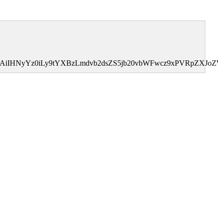
0MDAiIHNyYz0iLy9tYXBzLmdvb2dsZS5jb20vbWFwcz9xPVRpZ