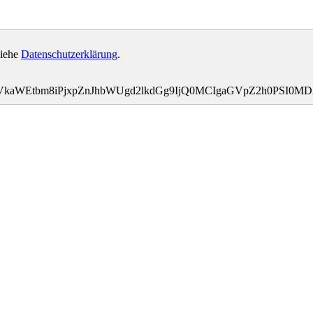
siehe
Datenschutzerklärung
.
bWVkaWEtbm8iPjxpZnJhbWUgd2lkdGg9IjQ0MCIgaGVpZ2h0PSI