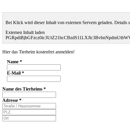
Bei Klick wird dieser Inhalt von externen Servern geladen. Details 
Externen Inhalt laden
PGRpdiBjbGFzcz0ic3UtZ21hcCBzdS11LXJlc3BvbnNpdmUt
Hier das Tierheim kostenfrei anmelden!
Name
*
E-Mail
*
Name des Tierheims
*
Adresse
*