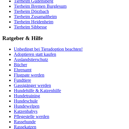
Tierheim Gudensberg
Tierheim Bremen Burglesum
Tierheim Dörzbach
Tierheim Zusamaltheim
Tierheim Heidenheim
Tierheim Sibbesse
Ratgeber & Hilfe
Unbedingt bei Tieradoption beachten!
Adoptieren statt kaufen
Auslandstierschutz
Bücher
Ehrenamt
Flugpate werden
Fundtiere
Gassigänger werden
Hundehilfe & Katzenhilfe
Hundetraining
Hundeschule
Hundewelpen
Katzenbabys
Pflegestelle werden
Rassehunde
Rassekatzen