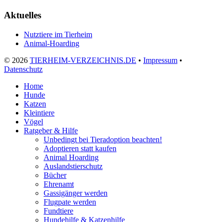
Aktuelles
Nutztiere im Tierheim
Animal-Hoarding
©
2026
TIERHEIM-VERZEICHNIS.DE
•
Impressum
•
Datenschutz
Home
Hunde
Katzen
Kleintiere
Vögel
Ratgeber & Hilfe
Unbedingt bei Tieradoption beachten!
Adoptieren statt kaufen
Animal Hoarding
Auslandstierschutz
Bücher
Ehrenamt
Gassigänger werden
Flugpate werden
Fundtiere
Hundehilfe & Katzenhilfe